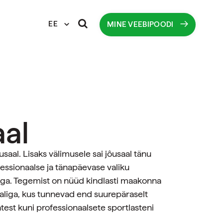
EE
MINE VEEBIPOODI
al
aal. Lisaks välimusele sai jôusaal tänu
fessionaalse ja tänapäevase valiku
ega. Tegemist on nüüd kindlasti maakonna
aaliga, kus tunnevad end suurepäraselt
test kuni professionaalsete sportlasteni