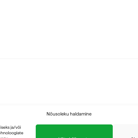
Nõusoleku haldamine
eks ja/või
ehnoloogiate