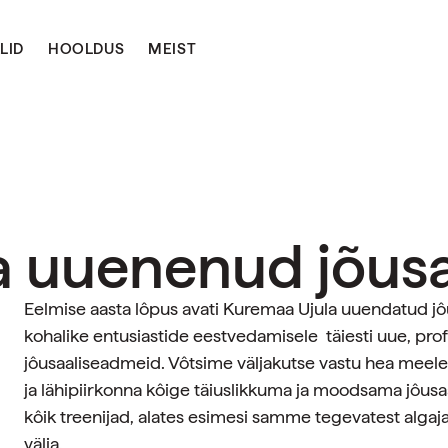
LID
HOOLDUS
MEIST
a uuenenud jõusa
Eelmise aasta lôpus avati Kuremaa Ujula uuendatud jôus
kohalike entusiastide eestvedamisele täiesti uue, pro
jôusaaliseadmeid. Vôtsime väljakutse vastu hea meel
ja lähipiirkonna kôige täiuslikkuma ja moodsama jôus
kôik treenijad, alates esimesi samme tegevatest algaja
välja.