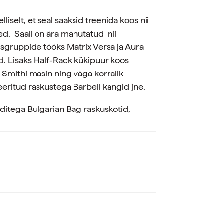
iselt, et seal saaksid treenida koos nii
sed. Saali on ära mahutatud nii
asgruppide tööks Matrix Versa ja Aura
d. Lisaks Half-Rack kükipuur koos
 Smithi masin ning väga korralik
eritud raskustega Barbell kangid jne.
ditega Bulgarian Bag raskuskotid,