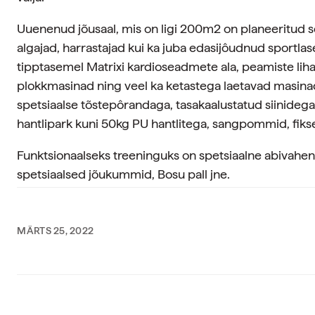
Uuenenud jõusaal, mis on ligi 200m2 on planeeritud sell
algajad, harrastajad kui ka juba edasijôudnud sportla
tipptasemel Matrixi kardioseadmete ala, peamiste lih
plokkmasinad ning veel ka ketastega laetavad masina
spetsiaalse tõstepôrandaga, tasakaalustatud siinidega
hantlipark kuni 50kg PU hantlitega, sangpommid, fikse
Funktsionaalseks treeninguks on spetsiaalne abivahen
spetsiaalsed jõukummid, Bosu pall jne.
MÄRTS 25, 2022