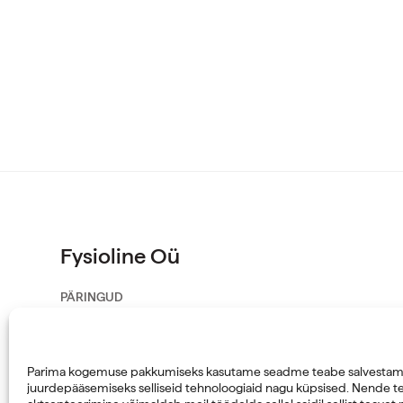
Fysioline Oü
PÄRINGUD
info@fysioline.ee
HOOLDUS
service@fysioline.ee
Parima kogemuse pakkumiseks kasutame seadme teabe salvestamis
juurdepääsemiseks selliseid tehnoloogiaid nagu küpsised. Nende t