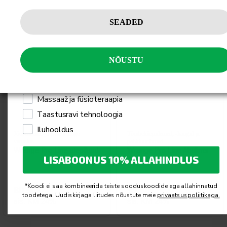
Tellin
Wrange Pro Line
SEADED
Isiklikuks kasutamiseks
Professionaalseks kasutamiseks
NÕUSTU
Mulle pakub huvi
Jõusaali seadmed ja treeningseadmed
Massaaž ja füsioteraapia
Taastusravi tehnoloogia
Iluhooldus
Jõuseadmed ja jõutreeningu
Tõmbekäepidemed, -kangid ja
varustus
pahkluurihmad
Wrange Pro Line stepilaud
Wrange Pro Line Abslims
LISABOONUS 10% ALLAHINDLUS
– rippumistoed
*Koodi ei saa kombineerida teiste sooduskoodide ega allahinnatud
80,50
€
39,80
€
toodetega. Uudiskirjaga liitudes nõustute meie
privaatsuspoliitikaga.
sis. KM 24%
sis. KM 24%