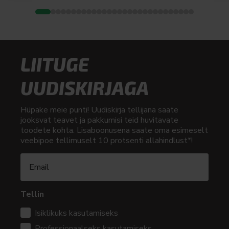
LIITUGE
UUDISKIRJAGA
Hüpake meie punti! Uudiskirja tellijana saate
jooksvat teavet ja pakkumisi teid huvitavate
toodete kohta. Lisaboonusena saate oma esimeselt
veebipoe tellimuselt 10 protsenti allahindlust*!
Tellin
Isiklikuks kasutamiseks
Professionaalseks kasutamiseks