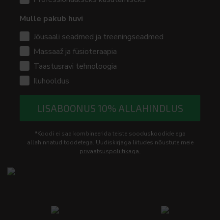
Mulle pakub huvi
Jõusaali seadmed ja treeningseadmed
Massaaž ja füsioteraapia
Taastusravi tehnoloogia
Iluhooldus
LISABOONUS 10% ALLAHINDLUS
*Koodi ei saa kombineerida teiste sooduskoodide ega
allahinnatud toodetega. Uudiskirjaga liitudes nõustute meie
privaatsuspoliitikaga.