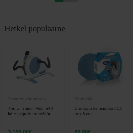
Hetkel populaarne
Taastusravi ja füsioteraapia
Kehahooldus
Thera-Trainer Mobi 540
Curetape kinesioteip 31,5
käte-jalgade trenažöör
m x 5 cm
3.159,00
€
89,80
€