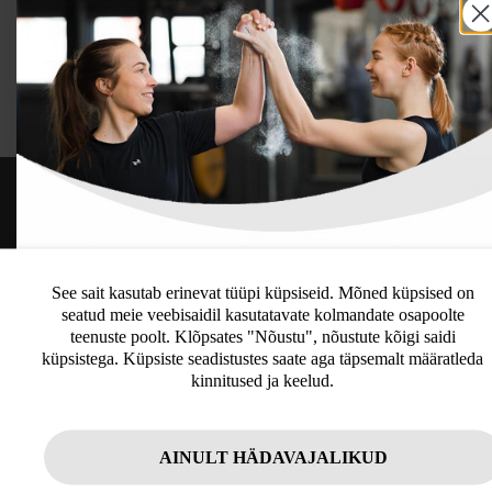
TUTVUMINE
LIITUGE UUDISKIRJAGA
See sait kasutab erinevat tüüpi küpsiseid. Mõned küpsised on
seatud meie veebisaidil kasutatavate kolmandate osapoolte
Uudiskirja tellijana saate jooksvat teavet ja
teenuste poolt. Klõpsates "Nõustu", nõustute kõigi saidi
pakkumisi teid huvitavate küsimuste kohta
küpsistega. Küpsiste seadistustes saate aga täpsemalt määratleda
ning 10% allahindlust oma esimeselt veebipoe
kinnitused ja keelud.
tellimuselt.
AINULT HÄDAVAJALIKUD