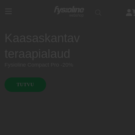
Siirry
sisältöön
Kaasaskantav
teraapialaud
Fysioline Compact Pro -20%
TUTVU