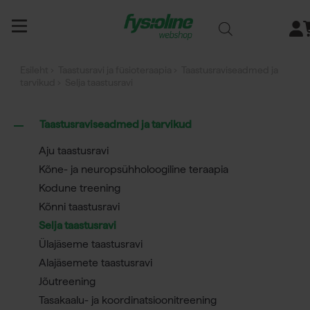
Siirry
sisältöön
Esileht
›
Taastusravi ja füsioteraapia
›
Taastusraviseadmed ja
tarvikud
› Selja taastusravi
Taastusraviseadmed ja tarvikud
Aju taastusravi
Kõne- ja neuropsühholoogiline teraapia
Kodune treening
Kõnni taastusravi
Selja taastusravi
Ülajäseme taastusravi
Alajäsemete taastusravi
Jõutreening
Tasakaalu- ja koordinatsioonitreening