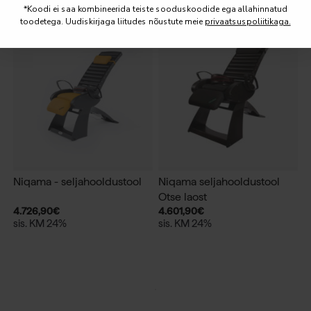
*Koodi ei saa kombineerida teiste sooduskoodide ega allahinnatud
toodetega. Uudiskirjaga liitudes nõustute meie
privaatsuspoliitikaga.
Niqama - seljahooldustool
Niqama seljahooldustool
Otse laost
4.726,90
€
4.601,90
€
sis. KM 24%
sis. KM 24%