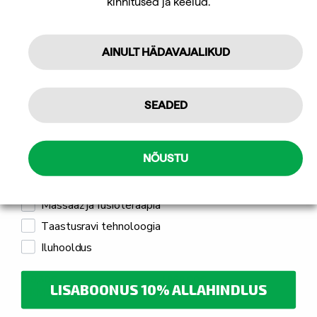
kinnitused ja keelud.
tellimuselt.
hoolduspink Exclusive
Hinnang:
4.5 kokku 5 tärnist
1.435,50
€
34,40
€
sis. KM 24%
sis. KM 24%
AINULT HÄDAVAJALIKUD
Tellin
Isiklikuks kasutamiseks
SEADED
Professionaalseks kasutamiseks
Mulle pakub huvi
NÕUSTU
Jõusaali seadmed ja treeningseadmed
Massaaž ja füsioteraapia
Taastusravi tehnoloogia
Iluhooldus
Mastercare B2 selja
Matrix MI Back Trainer
hoolduspink Elegant
alaseljapink
1.239,30
€
1.868,00
€
LISABOONUS 10% ALLAHINDLUS
sis. KM 24%
sis. KM 24%