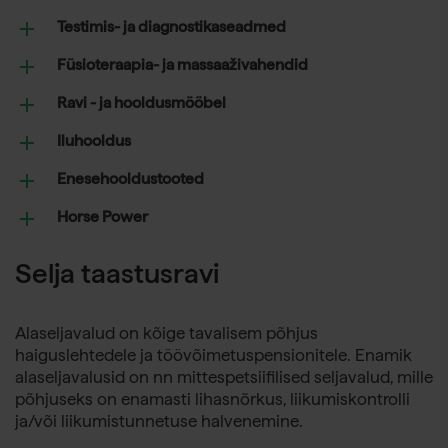
Testimis- ja diagnostikaseadmed
Füsioteraapia- ja massaaživahendid
Ravi - ja hooldusmööbel
Iluhooldus
Enesehooldustooted
Horse Power
Selja taastusravi
Alaseljavalud on kõige tavalisem põhjus
haiguslehtedele ja töövõimetuspensionitele. Enamik
alaseljavalusid on nn mittespetsiifilised seljavalud, mille
põhjuseks on enamasti lihasnõrkus, liikumiskontrolli
ja/või liikumistunnetuse halvenemine.