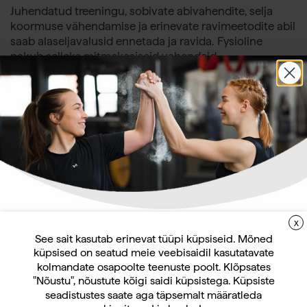
Juhendatud treeningu, sobivate abivahendite, selja
koormuse vähendamise ja erinevate ravimeetodite abil
saab alaseljavalusid ennetada ja ravida. Fysioline
pakub selleks mitmekesiseid vahendeid.
Kaubamargi
X
LIITUGE UUDISKIRJAGA
See sait kasutab erinevat tüüpi küpsiseid. Mõned
küpsised on seatud meie veebisaidil kasutatavate
Uudiskirja tellijana saate jooksvat teavet ja
kolmandate osapoolte teenuste poolt. Klõpsates
pakkumisi teid huvitavate küsimuste kohta
"Nõustu", nõustute kõigi saidi küpsistega. Küpsiste
Fysioline Back Relax
ning 10% allahindlust oma esimeselt veebipoe
seadistustes saate aga täpsemalt määratleda
Mastercare A3 selja