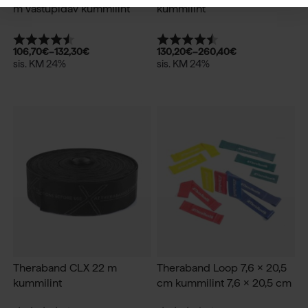
m vastupidav kummilint
kummilint
Hinnang:
4.3 kokku 5 tärnist
Hinnang:
4.6 kokku 5 tärnist
106,70
€
–
132,30
€
130,20
€
–
260,40
€
sis. KM 24%
sis. KM 24%
Theraband CLX 22 m
Theraband Loop 7,6 x 20,5
kummilint
cm kummilint 7,6 x 20,5 cm