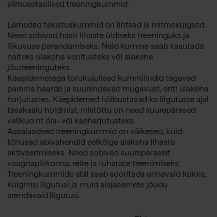
silmusetaolised treeningkummid.
Lamedad takistuskummid on lihtsad ja mitmekülgsed.
Need sobivad hästi lihaste üldiseks treeninguks ja
liikuvuse parandamiseks. Neid kumme saab kasutada
näiteks ülakeha venitusteks või alakeha
jõutreeninguteks.
Käepidemetega torukujulised kummilindid tagavad
parema haarde ja suurendavad mugavust, eriti ülakeha
harjutustes. Käepidemed hõlbustavad ka liigutuste ajal
tasakaalu hoidmist, mistõttu on need suurepärased
valikud nt õla- või käeharjutusteks.
Aasalaadsed treeningkummid on väikesed, kuid
tõhusad abivahendid eelkõige alakeha lihaste
aktiveerimiseks. Need sobivad suurepäraselt
vaagnapiirkonna, reite ja tuharate treenimiseks.
Treeningkummide abil saab sooritada erinevaid kükke,
külgmisi liigutusi ja muid alajäsemete jõudu
arendavaid liigutusi.