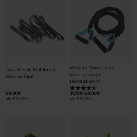
Wrange Power Tube
Togu Flexvit Multiband
käepidemega
Rescue Tape
takistuskumm
Hinnang:
4.7 kokku 5 tärnist
64,00
€
21,70
€
–
24,00
€
sis. KM 24%
sis. KM 24%