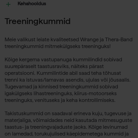
Kehahooldus
Treeningkummid
Meie valikust leiate kvaliteetsed Wrange ja Thera-Band
treeningkummid mitmekülgseks treeninguks!
Kõige kergema vastupanuga kummilindid sobivad
suurepäraselt taastusraviks, näiteks pärast
operatsiooni. Kummilintide abil saad teha tõhusat
trenni ka istuvas/lamavas asendis, ujulas või jõusaalis.
Tugevamad ja kinnised treeningkummid sobivad
igakülgseks lihastreeninguks, kiirus-motoorseks
treeninguks, venituseks ja keha kontrollimiseks.
Takistuskummid on saadaval erineva kuju, tugevuse ja
materjaliga, võimaldades neid kasutada mitmesuguste
taastus- ja treeningvajaduste jaoks. Kõige levinumad
on lamedad, torukujulised käepidemetega kummid ja