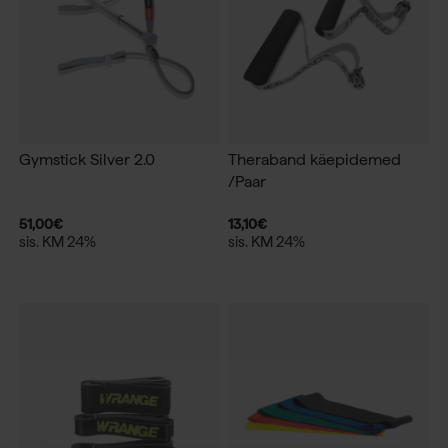
Gymstick Silver 2.0
Theraband käepidemed
/Paar
51,00
€
13,10
€
sis. KM 24%
sis. KM 24%