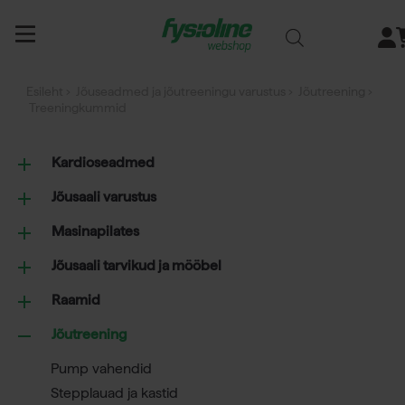
Siirry
sisältöön
Esileht
›
Jõuseadmed ja jõutreeningu varustus
›
Jõutreening
›
Treeningkummid
Kardioseadmed
Jõusaali varustus
Masinapilates
Jõusaali tarvikud ja mööbel
Raamid
Jõutreening
Pump vahendid
Stepplauad ja kastid