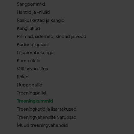
Sangpommid
Hantlid ja -riiulid
Raskuskettad ja kangid
Kangilukud
Rihmad, sidemed, kindad ja vööd
Kodune jõusaal
Lõuatõmbekangid
Komplektid
Võitlusvarustus
Köied
Hüppepallid
Treeningpallid
Treeningkummid
Treeningkotid ja lisaraskused
Treeningvahendite varuosad
Muud treeningvahendid