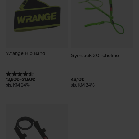
Wrange Hip Band
Gymstick 2.0 roheline
Hinnang:
4.5 kokku 5 tärnist
46,10
€
12,80
€
–
21,50
€
sis. KM 24%
sis. KM 24%