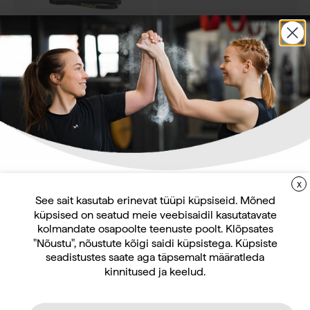
Wrange raskuskumm
Theraband 1,5 m Kummilint
Hinnang:
5.0 kokku 5 tärnist
Hinnang:
4.7 kokku 5 tärnist
14,10
€
–
71,20
€
7,00
€
–
10,10
€
sis. KM 24%
sis. KM 24%
X
LIITUGE UUDISKIRJAGA
See sait kasutab erinevat tüüpi küpsiseid. Mõned
küpsised on seatud meie veebisaidil kasutatavate
Uudiskirja tellijana saate jooksvat teavet ja
kolmandate osapoolte teenuste poolt. Klõpsates
pakkumisi teid huvitavate küsimuste kohta
"Nõustu", nõustute kõigi saidi küpsistega. Küpsiste
ning 10% allahindlust oma esimeselt veebipoe
seadistustes saate aga täpsemalt määratleda
kinnitused ja keelud.
tellimuselt.