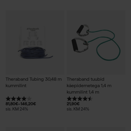
Theraband Tubing 30,48 m
Theraband tuubid
kummilint
käepidemetega 1,4 m
kummilint 1,4 m
Hinnang:
4.0 kokku 5 tärnist
Hinnang:
4.3 kokku 5 tärnist
81,80
€
–
146,20
€
21,90
€
sis. KM 24%
sis. KM 24%