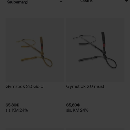
Kaubamargi
Gymstick 2.0 Gold
Gymstick 2.0 must
65,80
€
65,80
€
sis. KM 24%
sis. KM 24%