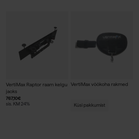
VertiMax vöökoha rakmed
VertiMax Raptor raam kelgu
jaoks
767,10
€
sis. KM 24%
Küsi pakkumist