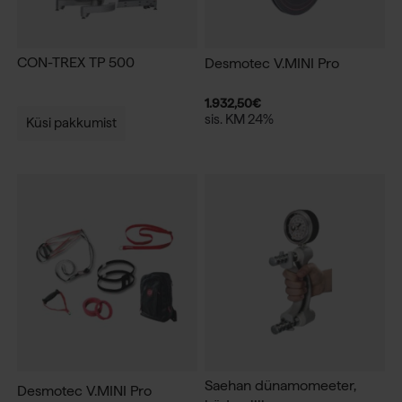
CON-TREX TP 500
Desmotec V.MINI Pro
1.932,50
€
sis. KM 24%
Küsi pakkumist
Saehan dünamomeeter,
Desmotec V.MINI Pro