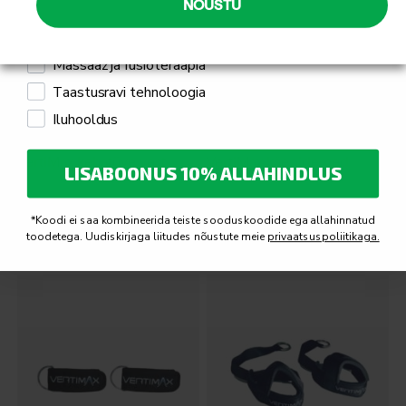
Mulle pakub huvi
NÕUSTU
Jõusaali seadmed ja treeningseadmed
Massaaž ja füsioteraapia
Taastusravi tehnoloogia
Iluhooldus
VertiMax kehatüve vest
VertiMax käepidemed
LISABOONUS 10% ALLAHINDLUS
*Koodi ei saa kombineerida teiste sooduskoodide ega allahinnatud
Küsi pakkumist
Küsi pakkumist
toodetega. Uudiskirjaga liitudes nõustute meie
privaatsuspoliitikaga.