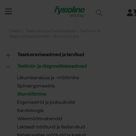
Siirry
sisältöön
Esileht
›
Taastusravi ja füsioteraapia
›
Testimis- ja
diagnostikaseadmed
› Jõumõõtmine
Taastusraviseadmed ja tarvikud
Testimis- ja diagnostikaseadmed
Liikumisanalüüs ja -mõõtmine
Spiroergomeetria
Jõumõõtmine
Ergomeetrid ja jooksulindid
Kardioloogia
Väikemõõtevahendid
Laktaadi mõõturid ja lisatarvikud
Kehakoostise mõõturid ja kaalud