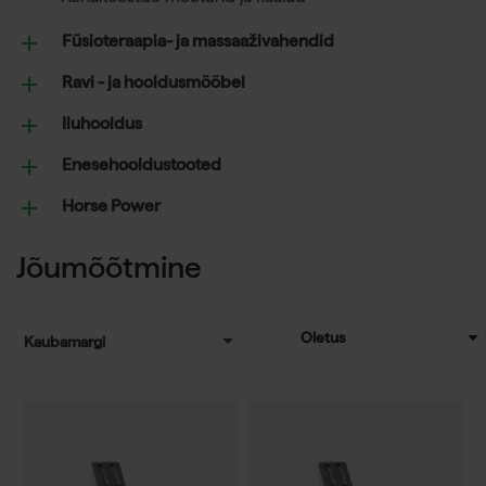
Füsioteraapia- ja massaaživahendid
Ravi - ja hooldusmööbel
Iluhooldus
Enesehooldustooted
Horse Power
Jõumõõtmine
Kaubamargi