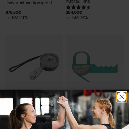
hüdrauliline
lisavarustuse komplekt
Hinnang:
4.5 kokku 5 tärnist
678,50
€
264,00
€
sis. KM 24%
sis. KM 24%
Saehan pintsetthaarde
Saehan Rasvaprotsendi
dünamomeeter
mõõtmiklambrid
186,90
€
192,50
€
sis. KM 24%
sis. KM 24%