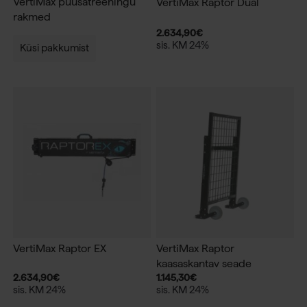
VertiMax puusatreeningu
VertiMax Raptor Dual
rakmed
2.634,90
€
sis. KM 24%
Küsi pakkumist
VertiMax Raptor EX
VertiMax Raptor
kaasaskantav seade
2.634,90
€
1.145,30
€
sis. KM 24%
sis. KM 24%