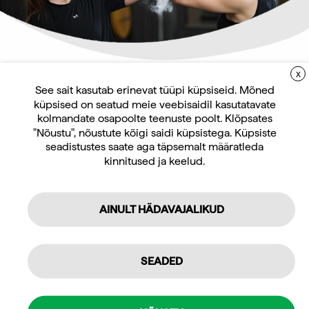
X
LIITUGE UUDISKIRJAGA
See sait kasutab erinevat tüüpi küpsiseid. Mõned
küpsised on seatud meie veebisaidil kasutatavate
Uudiskirja tellijana saate jooksvat teavet ja
kolmandate osapoolte teenuste poolt. Klõpsates
pakkumisi teid huvitavate küsimuste kohta
"Nõustu", nõustute kõigi saidi küpsistega. Küpsiste
ning 10% allahindlust oma esimeselt veebipoe
seadistustes saate aga täpsemalt määratleda
kinnitused ja keelud.
tellimuselt.
VertiMax 360 vöö
VertiMax EX süsteem
AINULT HÄDAVAJALIKUD
8.134,60
€
sis. KM 24%
Küsi pakkumist
Tellin
Isiklikuks kasutamiseks
SEADED
Professionaalseks kasutamiseks