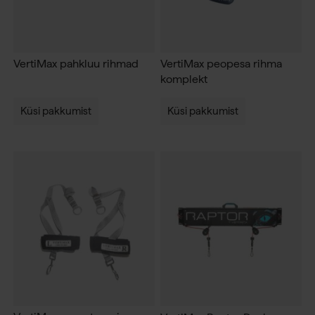
VertiMax pahkluu rihmad
VertiMax peopesa rihma
komplekt
Küsi pakkumist
Küsi pakkumist