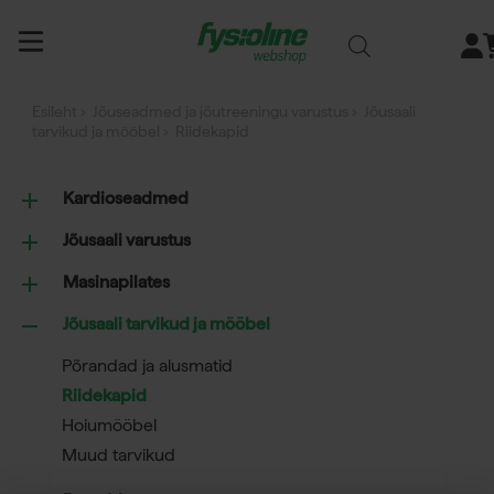
Siirry
sisältöön
Esileht
›
Jõuseadmed ja jõutreeningu varustus
›
Jõusaali
tarvikud ja mööbel
› Riidekapid
Kardioseadmed
Jõusaali varustus
Masinapilates
Jõusaali tarvikud ja mööbel
Põrandad ja alusmatid
Riidekapid
Hoiumööbel
Muud tarvikud