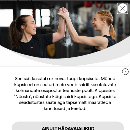
Raamid
Jõutreening
Kehahooldus
Riidekapid
Kas plaanite ehitada või renoveerida oma
spordikeskuse riietusruumi?
X
LIITUGE UUDISKIRJAGA
Aitame planeerida ruumi ja funktsioone alates
See sait kasutab erinevat tüüpi küpsiseid. Mõned
esialgsetest mõõtmistest kuni mööbli paigalduseni.
küpsised on seatud meie veebisaidil kasutatavate
Uudiskirja tellijana saate jooksvat teavet ja
Meilt saate garderoobiruumi visuaalse kujunduse,
kolmandate osapoolte teenuste poolt. Klõpsates
pakkumise ruumile kõige paremini sobivale
pakkumisi teid huvitavate küsimuste kohta
"Nõustu", nõustute kõigi saidi küpsistega. Küpsiste
kapisüsteemile, mis on teostatud Teie poolt soovitud
ning 10% allahindlust oma esimeselt veebipoe
seadistustes saate aga täpsemalt määratleda
kapikomplektiga, kapi lukud ja tarvikud, tarne,
kinnitused ja keelud.
tellimuselt.
paigaldus, finantsteenused.
Pilte valminud asjadest vaata tootja kodulehelt
AINULT HÄDAVAJALIKUD