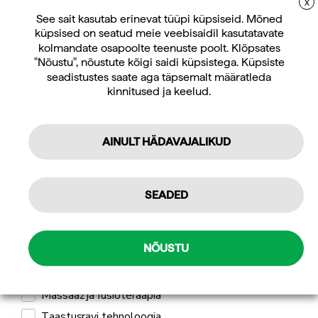
X
LIITUGE UUDISKIRJAGA
See sait kasutab erinevat tüüpi küpsiseid. Mõned
küpsised on seatud meie veebisaidil kasutatavate
Uudiskirja tellijana saate jooksvat teavet ja
kolmandate osapoolte teenuste poolt. Klõpsates
pakkumisi teid huvitavate küsimuste kohta
"Nõustu", nõustute kõigi saidi küpsistega. Küpsiste
ning 10% allahindlust oma esimeselt veebipoe
seadistustes saate aga täpsemalt määratleda
kinnitused ja keelud.
tellimuselt.
Jõusaalivarustus ja
treeningvarustus
AINULT HÄDAVAJALIKUD
Tellin
ÕPPIGE TUNDMA
Isiklikuks kasutamiseks
SEADED
Professionaalseks kasutamiseks
Mulle pakub huvi
NÕUSTU
Jõusaali seadmed ja treeningseadmed
Massaaž ja füsioteraapia
Taastusravi tehnoloogia