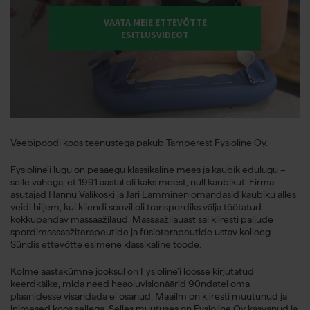
VAATA MEIE ETTEVÕTTE
ESITLUSVIDEOT
Veebipoodi koos teenustega pakub Tamperest Fysioline Oy.
Fysioline’i lugu on peaaegu klassikaline mees ja kaubik edulugu –
selle vahega, et 1991 aastal oli kaks meest, null kaubikut. Firma
asutajad Hannu Välikoski ja Jari Lamminen omandasid kaubiku alles
veidi hiljem, kui kliendi soovil oli transpordiks välja töötatud
kokkupandav massaažilaud. Massaažilauast sai kiiresti paljude
spordimassaažiterapeutide ja füsioterapeutide ustav kolleeg.
Sündis ettevõtte esimene klassikaline toode.
Kolme aastakümne jooksul on Fysioline’i loosse kirjutatud
keerdkäike, mida need heaoluvisionäärid 90ndatel oma
plaanidesse visandada ei osanud. Maailm on kiiresti muutunud ja
inimesed koos sellega. Selles muutuses on Fysioline Oy kasvanud ja