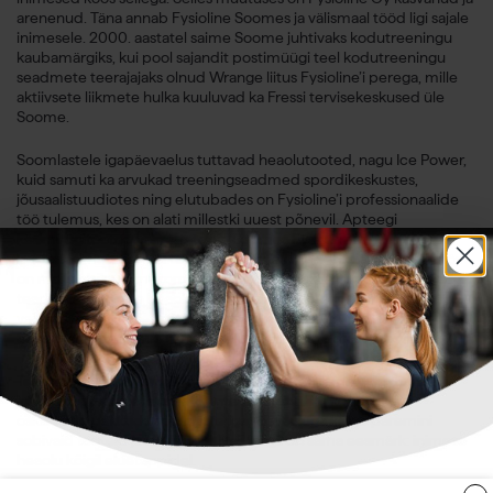
arenenud. Täna annab Fysioline Soomes ja välismaal tööd ligi sajale
inimesele. 2000. aastatel saime Soome juhtivaks kodutreeningu
kaubamärgiks, kui pool sajandit postimüügi teel kodutreeningu
seadmete teerajajaks olnud Wrange liitus Fysioline’i perega, mille
aktiivsete liikmete hulka kuuluvad ka Fressi tervisekeskused üle
Soome.
Soomlastele igapäevaelus tuttavad heaolutooted, nagu Ice Power,
kuid samuti ka arvukad treeningseadmed spordikeskustes,
jõusaalistuudiotes ning elutubades on Fysioline’i professionaalide
töö tulemus, kes on alati millestki uuest põnevil. Apteegi
käsimüügitooted valmistatakse Soomes Fysioline’i enda tehases,
kuid seadmete poolel tegutseme sageli maaletoojana. Selles töös
on meile abiks kompromissitu lähenemine kvaliteedile ja põhjalikud
teadmised Soome heaoluvaldkonnast. Teame, mida kliendid
vajavad nii liikumise kui taastusravi osas, ega jäta neid üksi.
Seadmete kasutamise koolitus ja hooldus on alati osa tervikust.
Teeme pidevat uurimis- ja arendustööd. Kuulame valdkonna
juhtivaid eksperte ja oma kliente eriti tundliku kõrvaga, et
oskaksime pakkuda soomlaste igapäevaeluga kõige paremini
sobivaid tooteid ja lahendusi. Neil kõigil on sama eesmärk: inimese
heaolu kõigil eluetappidel.