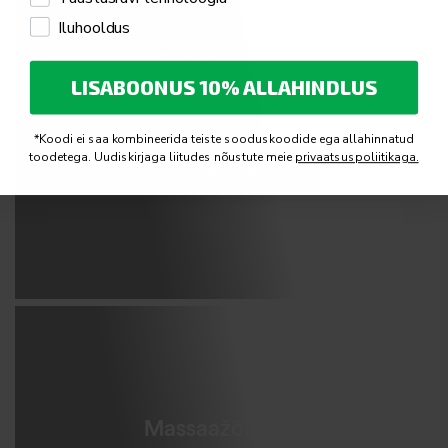
Iluhooldus
Taastusravi ja
LISABOONUS 10% ALLAHINDLUS
füsioteraapia
*Koodi ei saa kombineerida teiste sooduskoodide ega allahinnatud
toodetega. Uudiskirjaga liitudes nõustute meie
privaatsuspoliitikaga.
ÕPPIGE TUNDMA
Massaažõlid ja -