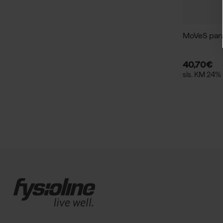
MoVeS para
40,70
€
sis. KM 24%