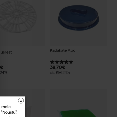
Katlakate Abc
lusrest
Hinnang:
5.0 kokku 5 tärnist
€
38,70
€
 24%
sis. KM 24%
X
d meie
 "Nõustu",