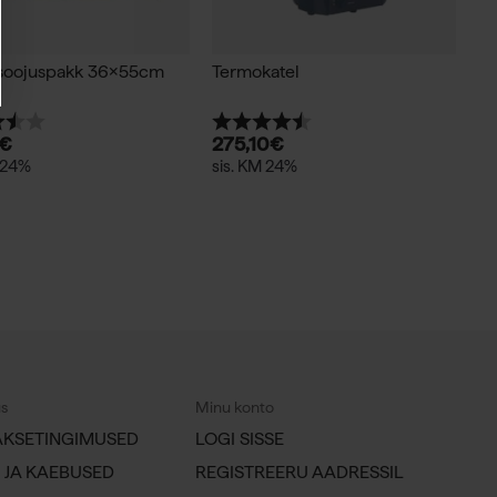
 soojuspakk 36x55cm
Termokatel
ng:
3.8 kokku 5 tärnist
Hinnang:
4.8 kokku 5 tärnist
€
275,10
€
 24%
sis. KM 24%
us
Minu konto
AKSETINGIMUSED
LOGI SISSE
 JA KAEBUSED
REGISTREERU AADRESSIL