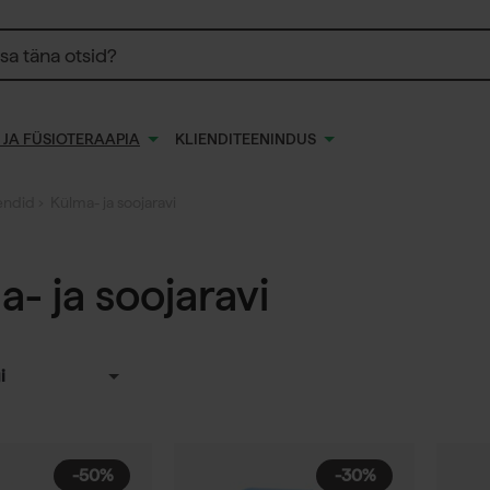
 JA FÜSIOTERAAPIA
KLIENDITEENINDUS
endid
› Külma- ja soojaravi
- ja soojaravi
i
-50%
-30%