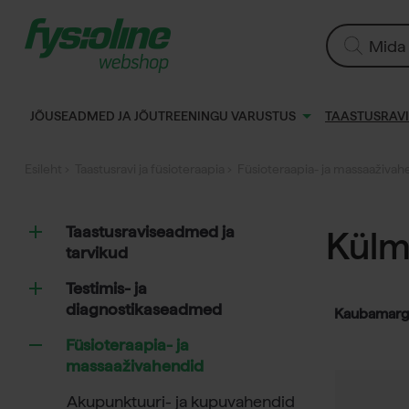
Siirry
sisältöön
Products
search
JÕUSEADMED JA JÕUTREENINGU VARUSTUS
TAASTUSRAVI
Esileht
›
Taastusravi ja füsioteraapia
›
Füsioteraapia- ja massaaživah
Taastusraviseadmed ja
Külma
tarvikud
Testimis- ja
diagnostikaseadmed
Kaubamarg
Füsioteraapia- ja
massaaživahendid
Akupunktuuri- ja kupuvahendid