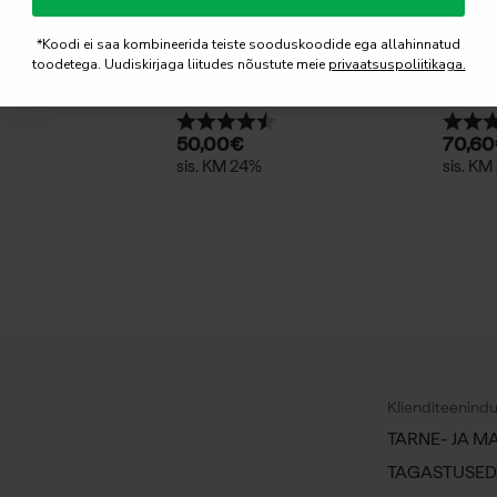
*Koodi ei saa kombineerida teiste sooduskoodide ega allahinnatud
toodetega. Uudiskirjaga liitudes nõustute meie
privaatsuspoliitikaga.
Savist soojuspakk 27x37cm
Savist
fiinkindad, paar
Hinnang:
4.8 kokku 5 tärnist
Hinna
50,00
€
70,60
sis. KM 24%
sis. KM
Klienditeenind
TARNE- JA M
TAGASTUSED