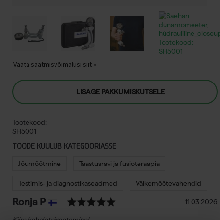
Vaata saatmisvõimalusi siit »
LISAGE PAKKUMISKUTSELE
Tootekood:
SH5001
TOODE KUULUB KATEGOORIASSE
Jõumõõtmine
Taastusravi ja füsioteraapia
Testimis- ja diagnostikaseadmed
Väikemõõtevahendid
Hinnang: 5.0 kokku 5 tä
Tunnustus
Autor:
Ronja P
Kuupäev:
11.03.2026
Tekst:
Kiire kohaletoimetamine!