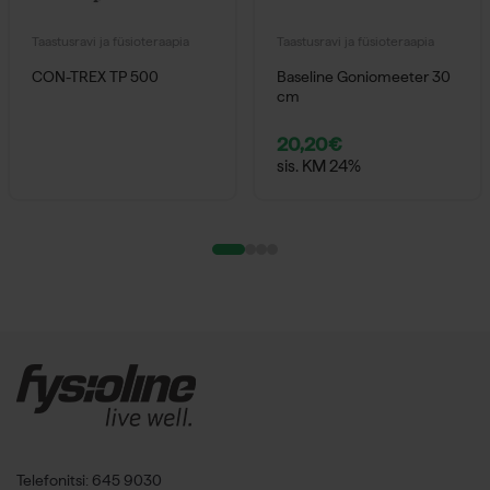
Taastusravi ja füsioteraapia
Taastusravi ja füsioteraapia
CON-TREX TP 500
Baseline Goniomeeter 30
cm
20,20
€
sis. KM 24%
Telefonitsi: 645 9030