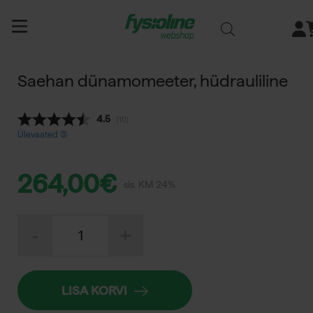
Siirry
sisältöön
Saehan dünamomeeter, hüdrauliline
Keskmine hinnang:
4.5
(
hääled:
10
)
Ülevaated (
264,00
€
sis. KM 24%
Saehan
-
+
dünamomeeter,
hüdrauliline
kogus
LISA KORVI