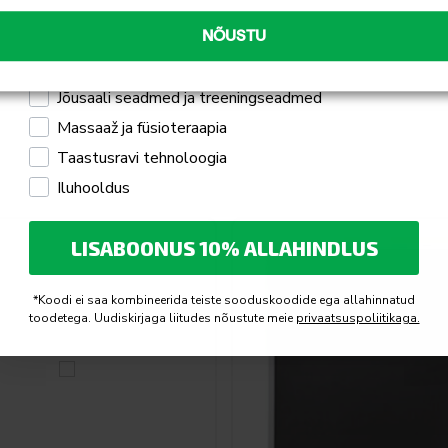
Professionaalseks kasutamiseks
toed lihtsaks istumiseks
NÕUSTU
Mulle pakub huvi
Jõusaali seadmed ja treeningseadmed
Massaaž ja füsioteraapia
Taastusravi tehnoloogia
Iluhooldus
LISABOONUS 10% ALLAHINDLUS
*Koodi ei saa kombineerida teiste sooduskoodide ega allahinnatud
toodetega. Uudiskirjaga liitudes nõustute meie
privaatsuspoliitikaga.