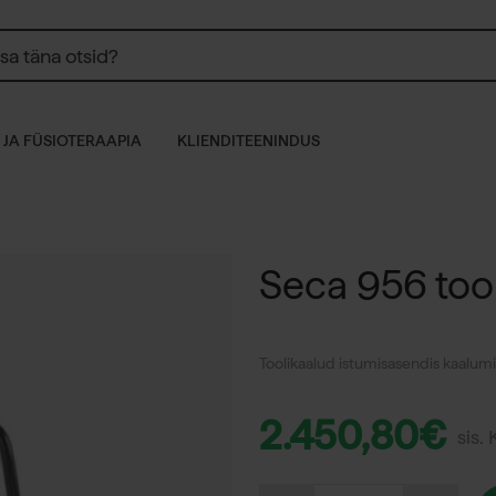
 JA FÜSIOTERAAPIA
KLIENDITEENINDUS
Seca 956 tool
Toolikaalud istumisasendis kaalumi
2.450,80
€
sis.
Seca