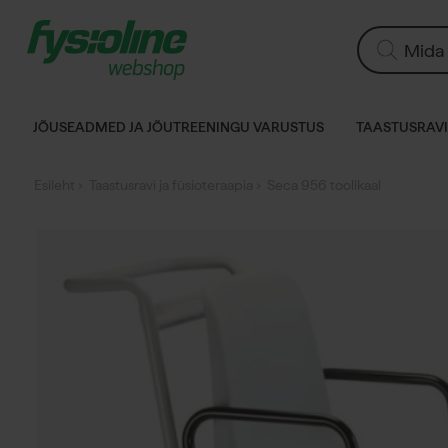
Siirry
sisältöön
Products
search
JÕUSEADMED JA JÕUTREENINGU VARUSTUS
TAASTUSRAVI
Esileht
›
Taastusravi ja füsioteraapia
› Seca 956 toolikaal