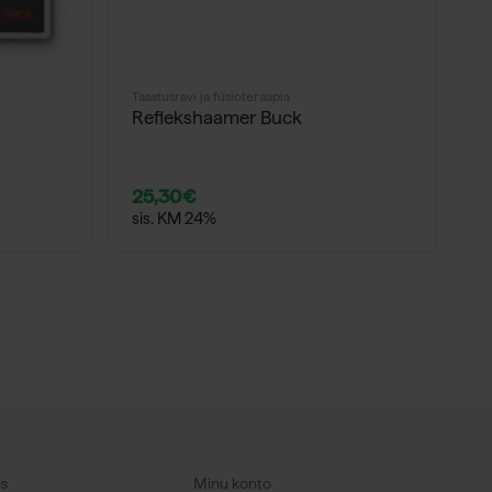
Taastusravi ja füsioteraapia
Ta
Reflekshaamer Buck
B
25,30
€
1
sis. KM 24%
s
us
Minu konto