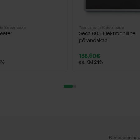
ja füsioteraapia
Taastusravi ja füsioteraapia
eeter
Seca 803 Elektrooniline
põrandakaal
138,90
€
24%
sis. KM 24%
Klienditeenind