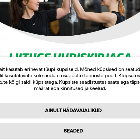
ED
ARVUSTUSED
LIITUGE UUDISKIRJAGA
Uudiskirja tellijana saate jooksvat teavet ja
ait kasutab erinevat tüüpi küpsiseid. Mõned küpsised on seatu
il kasutatavate kolmandate osapoolte teenuste poolt. Klõpsates
pakkumisi teid huvitavate küsimuste kohta
ute kõigi saidi küpsistega. Küpsiste seadistustes saate aga täp
ning 10% allahindlust oma esimeselt veebipoe
rektiividele oma 200 kg kandevõime ja 100-
määratleda kinnitused ja keelud.
tellimuselt.
i omadusi, nagu pöörlevad käe- ja jalatoed,
lt pöörlevad rattad, mis koos ergonoomiliselt
e lihtsaks.
AINULT HÄDAVAJALIKUD
ast, kaaluda vanema süles. Hoidmisfunktsioon
Tellin
st hoolitseda ja kaalutulemusi hiljem
SEADED
Isiklikuks kasutamiseks