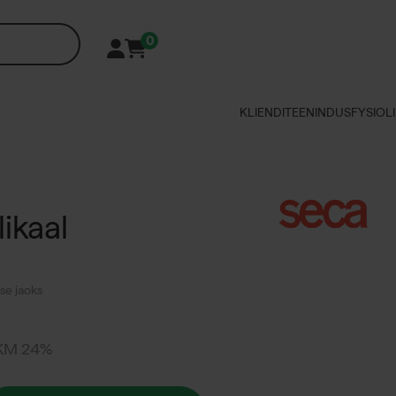
0
KLIENDITEENINDUS
FYSIOLI
ikaal
se jaoks
 KM 24%