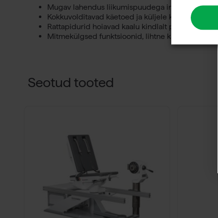
Mugav lahendus liikumispuudega inimestele
Kokkuvolditavad käetoed ja küljele klapitavad jala
Rattapidurid hoiavad kaalu kindlalt paigal
Mitmekülgsed funktsioonid, lihtne kasutada
Seotud tooted