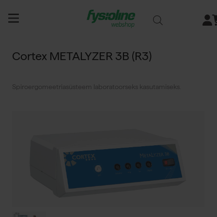
Siirry
sisältöön
Cortex METALYZER 3B (R3)
Spiroergomeetriasüsteem laboratoorseks kasutamiseks.