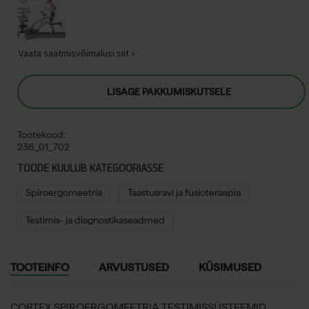
Vaata saatmisvõimalusi siit »
LISAGE PAKKUMISKUTSELE
Tootekood:
236_01_702
TOODE KUULUB KATEGOORIASSE
Spiroergomeetria
Taastusravi ja füsioteraapia
Testimis- ja diagnostikaseadmed
TOOTEINFO
ARVUSTUSED
KÜSIMUSED
CORTEX SPIROERGOMEETRIA TESTIMISSÜSTEEMID.