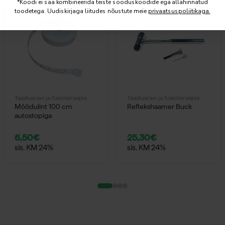
*Koodi ei saa kombineerida teiste sooduskoodide ega allahinnatud
toodetega. Uudiskirjaga liitudes nõustute meie
privaatsuspoliitikaga.
Taastusravi ja füsioteraapia
Taastusravi ja füsioteraapia
Mõõdulint 100 cm
Reflekshaamer Buck
autostopiga
6,50
€
25,30
€
sis. KM 24%
sis. KM 24%