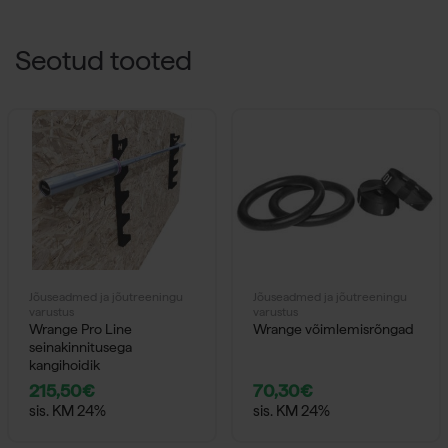
Seotud tooted
Jõuseadmed ja jõutreeningu
Jõuseadmed ja jõutreeningu
varustus
varustus
Wrange Pro Line
Wrange võimlemisrõngad
seinakinnitusega
kangihoidik
215,50
€
70,30
€
sis. KM 24%
sis. KM 24%