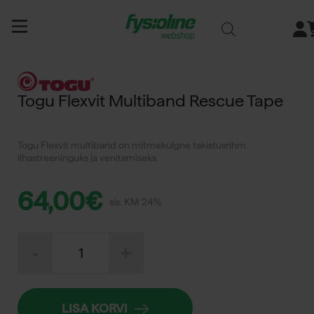
Siirry
sisältöön
Togu Flexvit Multiband Rescue Tape
Togu Flexvit multiband on mitmekülgne takistusrihm
lihastreeninguks ja venitamiseks.
64,00
€
sis. KM 24%
Togu
-
+
Flexvit
Multiband
Rescue
Tape
kogus
LISA KORVI