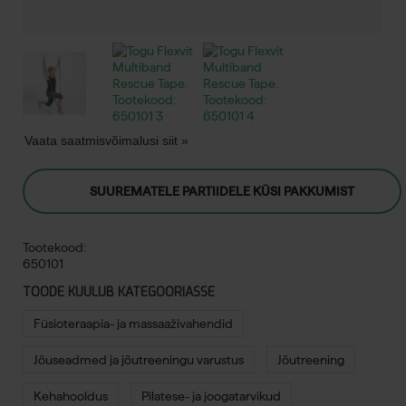
Vaata saatmisvõimalusi siit »
SUUREMATELE PARTIIDELE KÜSI PAKKUMIST
Tootekood:
650101
TOODE KUULUB KATEGOORIASSE
Füsioteraapia- ja massaaživahendid
Jõuseadmed ja jõutreeningu varustus
Jõutreening
Kehahooldus
Pilatese- ja joogatarvikud