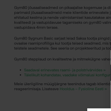
Gym80 jõusaaliseadmed on pikaajalise kogemuse ja dis
parimaid jõusaaliseadmeid meie klientide erinevatele
ehitatud kestma ja nende valmistamisel kasutatakse a
kvaliteedi ja vastupidavuse tagamiseks on gym80 valin
vastupidava 4mm terase.
Gym80 Sygnum Basic sarjast leiad Saksa tootja pingid ja
ovaalse raamiprofiiliga kui tootja teised seadmed, mis
teistele seadmetele. See seeria on projekteeritud ja t
Gym80 stepplaud on kvaliteetne ja mitmekülgne vahen
Saadaval erinevates raami- ja polstrivärvides »
Täielikult kohandatav, vaadake võimalusi konfigura
Meie üleriigiline müügijärgne teenindus tagab klientide
reageerimisaja. Lisateave
Hooldus – Fysioline Eesti »