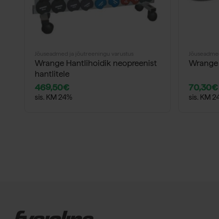
Jõuseadmed ja jõutreeningu varustus
Jõuseadmed
Wrange Hantlihoidik neopreenist
Wrange
hantlitele
469,50
€
70,30
€
sis. KM 24%
sis. KM 