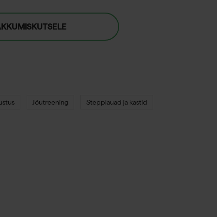
AKKUMISKUTSELE
ustus
Jõutreening
Stepplauad ja kastid