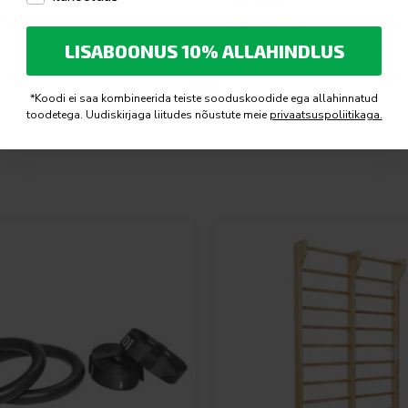
167,20
€
24%
sis. KM 24%
LISABOONUS 10% ALLAHINDLUS
*Koodi ei saa kombineerida teiste sooduskoodide ega allahinnatud
toodetega. Uudiskirjaga liitudes nõustute meie
privaatsuspoliitikaga.