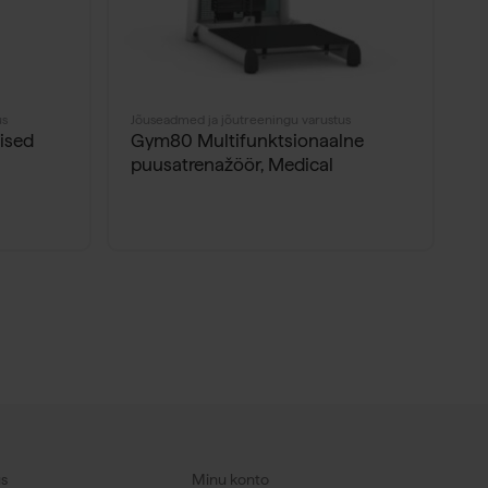
us
Jõuseadmed ja jõutreeningu varustus
Jõ
lised
Gym80 Multifunktsionaalne
W
puusatrenažöör, Medical
h
2
s
us
Minu konto