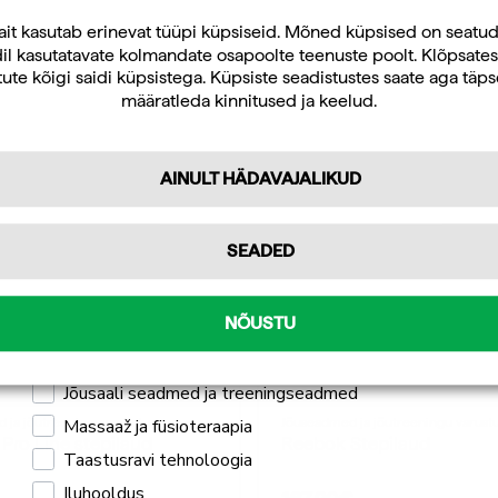
Uudiskirja tellijana saate jooksvat teavet ja
ait kasutab erinevat tüüpi küpsiseid. Mõned küpsised on seatu
il kasutatavate kolmandate osapoolte teenuste poolt. Klõpsates
pakkumisi teid huvitavate küsimuste kohta
ute kõigi saidi küpsistega. Küpsiste seadistustes saate aga täp
ning 10% allahindlust oma esimeselt veebipoe
määratleda kinnitused ja keelud.
tellimuselt.
AINULT HÄDAVAJALIKUD
Tellin
SEADED
Isiklikuks kasutamiseks
Professionaalseks kasutamiseks
NÕUSTU
Mulle pakub huvi
Jõusaali seadmed ja treeningseadmed
Massaaž ja füsioteraapia
 ja jõutreeningu varustus
Jõuseadmed ja jõutreeningu varust
Pro Line stepilaud
Reebok Stepilaud
Taastusravi tehnoloogia
Iluhooldus