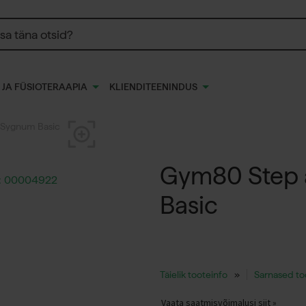
 JA FÜSIOTERAAPIA
KLIENDITEENINDUS
 Sygnum Basic
Gym80 Step 
Basic
Täielik tooteinfo
Sarnased t
Vaata saatmisvõimalusi siit »