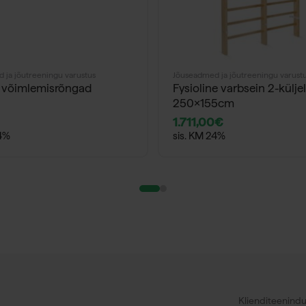
 ja jõutreeningu varustus
Jõuseadmed ja jõutreeningu varust
 võimlemisrõngad
Fysioline varbsein 2-külje
250x155cm
1.711,00
€
24%
sis. KM 24%
Klienditeenind