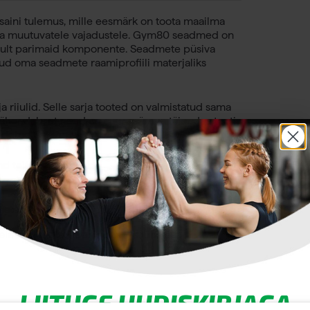
aini tulemus, mille eesmärk on toota maailma
 ja muutuvatele vajadustele. Gym80 seadmed on
inult parimaid komponente. Seadmete püsiva
ud oma seadmete raamiprofiili materjaliks
 riiulid. Selle sarja tooted on valmistatud sama
 tähendab, et need on suurepärane täiendus tootja
oodetud Saksamaal.
d teie treeninguks.
atori abil »
le kvaliteetse teeninduse ja lühikese
LIITUGE UUDISKIRJAGA