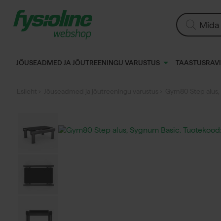
Siirry
sisältöön
Products
search
JÕUSEADMED JA JÕUTREENINGU VARUSTUS
TAASTUSRAVI
Esileht
›
Jõuseadmed ja jõutreeningu varustus
› Gym80 Step alus,