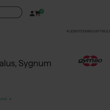
0
KLIENDITEENINDUS
FYSIOLI
alus, Sygnum
ooted