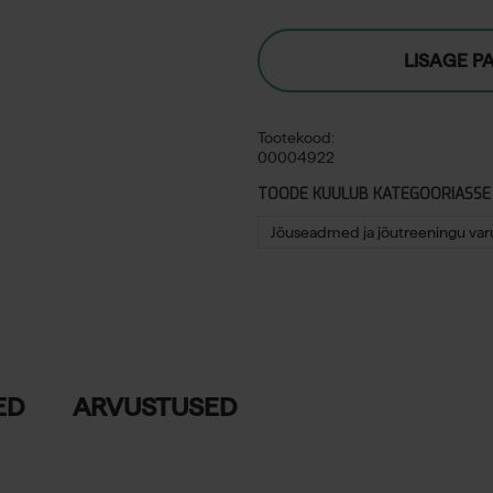
LISAGE P
Tootekood:
00004922
TOODE KUULUB KATEGOORIASSE
Jõuseadmed ja jõutreeningu var
ED
ARVUSTUSED