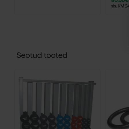
80,50
€
sis. KM 
Seotud tooted