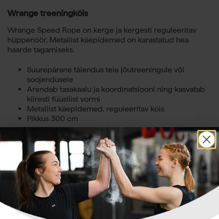
Wrange treeningköis
Wrange Speed Rope on kerge ja kergesti reguleeritav
hüppenöör. Metallist käepidemed on karastatud hea
haarde tagamiseks.
Suurepärane täiendus teie jõutreeningule või
soojendusele
Arendab tasakaalu ja koordinatsiooni ning kasvatab
kiiresti füüsilist vormi
Metallist käepidemed, reguleeritav köis
Pikkus 300 cm
Sulle võib ka meeldida