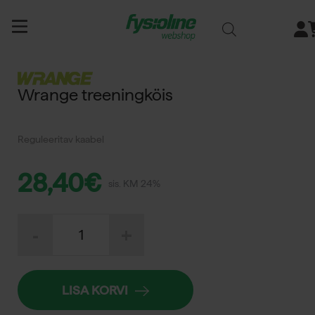
Siirry
sisältöön
Wrange treeningköis
Reguleeritav kaabel
28,40
€
sis. KM 24%
Wrange
-
+
treeningköis
kogus
LISA KORVI