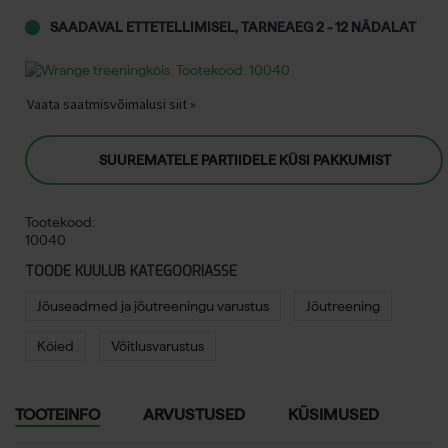
SAADAVAL ETTETELLIMISEL, TARNEAEG 2 - 12 NÄDALAT
Vaata saatmisvõimalusi siit »
SUUREMATELE PARTIIDELE KÜSI PAKKUMIST
Tootekood:
10040
TOODE KUULUB KATEGOORIASSE
Jõuseadmed ja jõutreeningu varustus
Jõutreening
Köied
Võitlusvarustus
TOOTEINFO
ARVUSTUSED
KÜSIMUSED