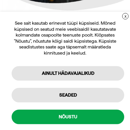
X
LIITUGE UUDISKIRJAGA
See sait kasutab erinevat tüüpi küpsiseid. Mõned
küpsised on seatud meie veebisaidil kasutatavate
Uudiskirja tellijana saate jooksvat teavet ja
kolmandate osapoolte teenuste poolt. Klõpsates
Jõuseadmed ja jõutreeningu
pakkumisi teid huvitavate küsimuste kohta
"Nõustu", nõustute kõigi saidi küpsistega. Küpsiste
varustus
Wrange hüppenöör
ning 10% allahindlust oma esimeselt veebipoe
seadistustes saate aga täpsemalt määratleda
nahast
kinnitused ja keelud.
tellimuselt.
16,30
€
sis. KM 24%
AINULT HÄDAVAJALIKUD
Tellin
Isiklikuks kasutamiseks
SEADED
Professionaalseks kasutamiseks
Seotud tooted
Mulle pakub huvi
NÕUSTU
Jõusaali seadmed ja treeningseadmed