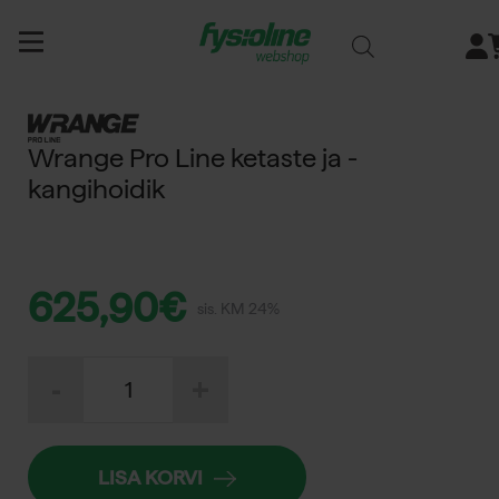
Siirry
sisältöön
Wrange Pro Line ketaste ja -
kangihoidik
625,90
€
sis. KM 24%
Wrange
-
+
Pro
Line
ketaste
ja
-
LISA KORVI
kangihoidik