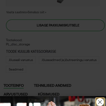
Vaata saatmisvõimalusi siit »
LISAGE PAKKUMISKUTSELE
Tootekood:
PL_disc_storage
TOODE KUULUB KATEGOORIASSE
Jõusaali varustus
Jõuseadmed ja jõutreeningu varustus
Seadmed
TOOTEINFO
TEHNILISED ANDMED
ARVUSTUSED
KÜSIMUSED