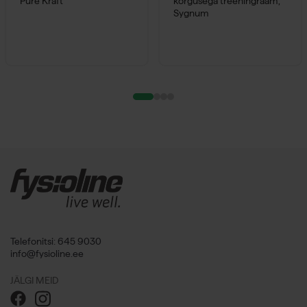
Pure Kraft
kõrgusega treeningraam,
Sygnum
Telefonitsi: 645 9030
info@fysioline.ee
JÄLGI MEID