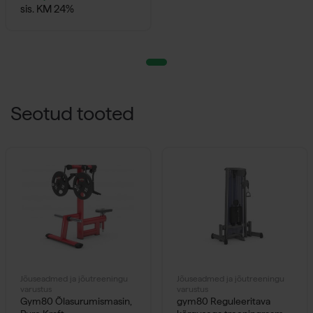
sis. KM 24%
Seotud tooted
Jõuseadmed ja jõutreeningu
Jõuseadmed ja jõutreeningu
varustus
varustus
Gym80 Õlasurumismasin,
gym80 Reguleeritava