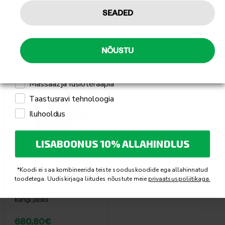
2 hoiupesa kahele kangile
Isiklikuks kasutamiseks
SEADED
Professionaalseks kasutamiseks
Mulle pakub huvi
NÕUSTU
Sulle võib ka meeldida
Jõusaali seadmed ja treeningseadmed
Massaaž ja füsioteraapia
Taastusravi tehnoloogia
Iluhooldus
LISABOONUS 10% ALLAHINDLUS
*Koodi ei saa kombineerida teiste sooduskoodide ega allahinnatud
Jõuseadmed ja jõutreeningu
toodetega. Uudiskirjaga liitudes nõustute meie
privaatsuspoliitikaga.
varustus
Wrange Pro Line hoidik 8
kangi jaoks
680,80
€