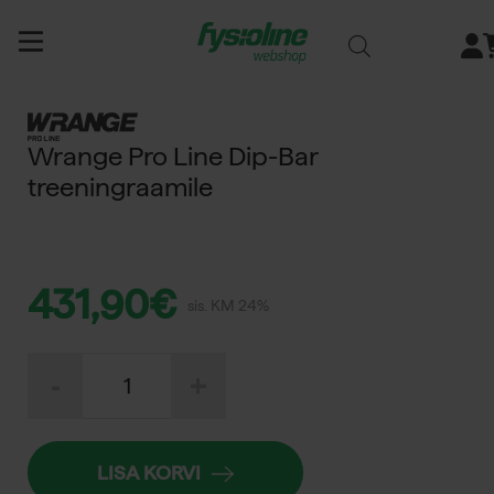
Siirry
sisältöön
Wrange Pro Line Dip-Bar
treeningraamile
431,90
€
sis. KM 24%
Wrange
-
+
Pro
Line
Dip-
Bar
treeningraamile
LISA KORVI
kogus