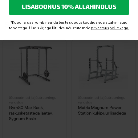
LISABOONUS 10% ALLAHINDLUS
Seotud tooted
*Koodi ei saa kombineerida teiste sooduskoodide ega allahinnatud
toodetega. Uudiskirjaga liitudes nõustute meie
privaatsuspoliitikaga.
Jõuseadmed ja jõutreeningu
Jõuseadmed ja jõutreeningu
varustus
varustus
Gym80 Max Rack,
Matrix Magnum Power
raskusketastega laetav,
Station kükipuur lisadega
Sygnum Basic