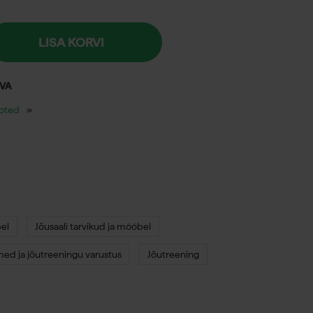
LISA KORVI
EVA
ooted
el
Jõusaali tarvikud ja mööbel
ed ja jõutreeningu varustus
Jõutreening