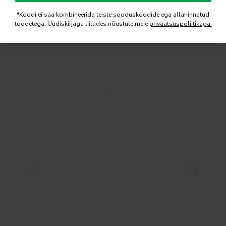
*Koodi ei saa kombineerida teiste sooduskoodide ega allahinnatud
toodetega. Uudiskirjaga liitudes nõustute meie
privaatsuspoliitikaga.