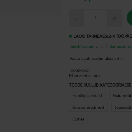
Algne
Current
Wrange
hind
price
-
+
Pro
Line
oli:
is:
horisontaalne
hantliriiul
LAOS! TARNEAEG 2-4 TÖÖPÄ
1.218,74€.
609,40€.
kogus
Täielik tooteinfo
Sarnased t
Vaata saatmisvõimalusi siit »
Tootekood:
Plhorizontal_rack
TOODE KUULUB KATEGOORIASSE
Hantlid ja -riiulid
Hoiumööb
Jõusaaliseadmed
Jõuseadm
Outlet