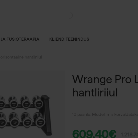
 JA FÜSIOTERAAPIA
KLIENDITEENINDUS
risontaalne hantliriiul
Wrange Pro L
hantliriiul
10 paarile. Mudel, mis kõrvaldataks
609,40
€
1.218,7