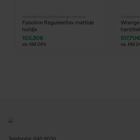
Jõuseadmed ja jõutreeningu varustus
Jõuseadmed
Fysioline Reguleeritav mattide
Wrange 
hoidja
hantlite
103,30
€
517,70
sis. KM 24%
sis. KM 
Telefonitsi: 645 9030