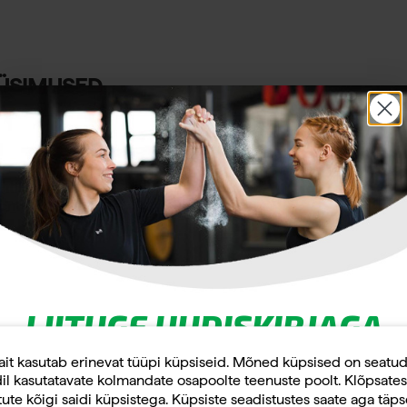
ÜSIMUSED
d
tlitugi. Sobib 10 paari hantlite jaoks.
 cm
LIITUGE UUDISKIRJAGA
Uudiskirja tellijana saate jooksvat teavet ja
ait kasutab erinevat tüüpi küpsiseid. Mõned küpsised on seatu
il kasutatavate kolmandate osapoolte teenuste poolt. Klõpsates
pakkumisi teid huvitavate küsimuste kohta
ute kõigi saidi küpsistega. Küpsiste seadistustes saate aga täp
ning 10% allahindlust oma esimeselt veebipoe