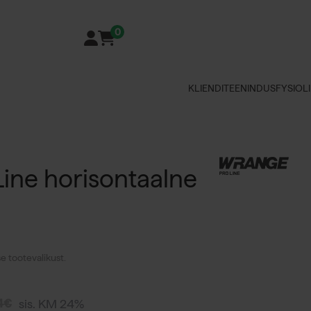
0
KLIENDITEENINDUS
FYSIOLI
ine horisontaalne
e tootevalikust.
sis. KM 24%
4
€