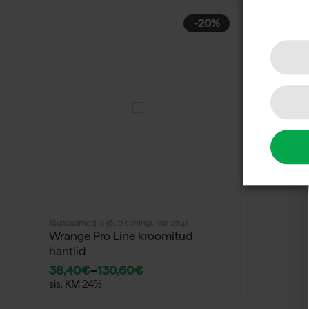
-20%
Jõuseadmed ja jõutreeningu varustus
Wrange Pro Line kroomitud
hantlid
38,40
€
–
130,60
€
sis. KM 24%