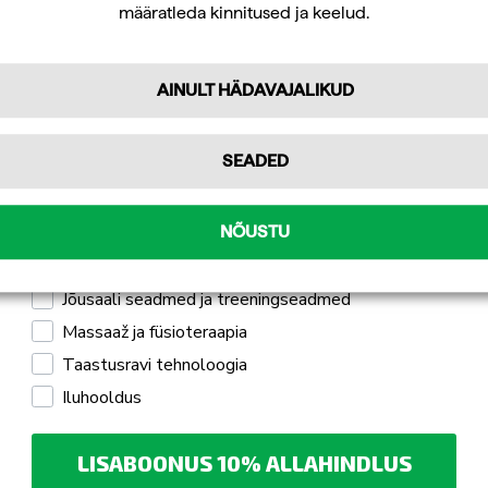
määratleda kinnitused ja keelud.
tellimuselt.
AINULT HÄDAVAJALIKUD
Tellin
SEADED
Isiklikuks kasutamiseks
Professionaalseks kasutamiseks
NÕUSTU
Mulle pakub huvi
Jõusaali seadmed ja treeningseadmed
Massaaž ja füsioteraapia
Taastusravi tehnoloogia
Iluhooldus
LISABOONUS 10% ALLAHINDLUS