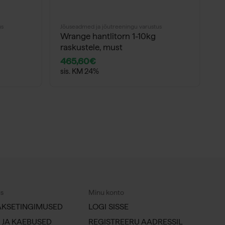
us
Jõuseadmed ja jõutreeningu varustus
Jõ
Wrange hantlitorn 1-10kg
W
raskustele, must
465,60
€
8
sis. KM 24%
s
us
Minu konto
AKSETINGIMUSED
LOGI SISSE
 JA KAEBUSED
REGISTREERU AADRESSIL