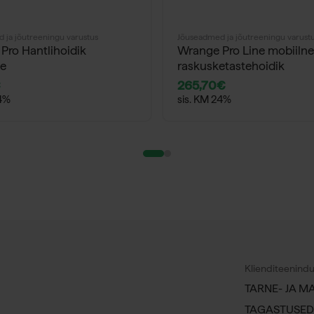
 ja jõutreeningu varustus
Jõuseadmed ja jõutreeningu varust
Pro Hantlihoidik
Wrange Pro Line mobiilne
le
raskusketastehoidik
€
265,70
€
24%
sis. KM 24%
Klienditeenind
TARNE- JA M
TAGASTUSED