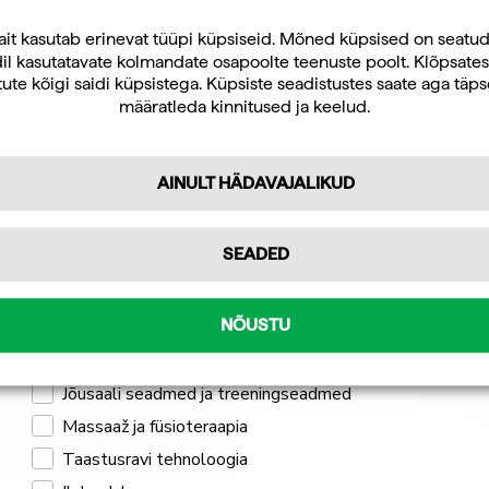
Uudiskirja tellijana saate jooksvat teavet ja
ait kasutab erinevat tüüpi küpsiseid. Mõned küpsised on seatu
il kasutatavate kolmandate osapoolte teenuste poolt. Klõpsates
pakkumisi teid huvitavate küsimuste kohta
ute kõigi saidi küpsistega. Küpsiste seadistustes saate aga täp
ning 10% allahindlust oma esimeselt veebipoe
määratleda kinnitused ja keelud.
tellimuselt.
AINULT HÄDAVAJALIKUD
Tellin
SEADED
Isiklikuks kasutamiseks
Professionaalseks kasutamiseks
NÕUSTU
Mulle pakub huvi
Jõusaali seadmed ja treeningseadmed
Massaaž ja füsioteraapia
Taastusravi tehnoloogia