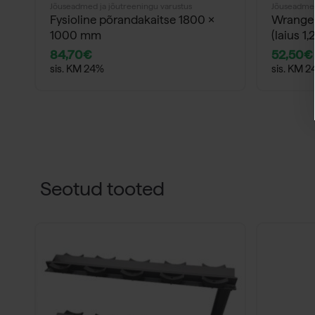
Jõuseadmed ja jõutreeningu varustus
Jõuseadmed
Fysioline põrandakaitse 1800 x
Wrange
1000 mm
(laius 1
84,70
€
52,50
€
sis. KM 24%
sis. KM 
Seotud tooted