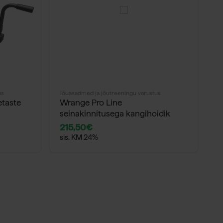
us
Jõuseadmed ja jõutreeningu varustus
Jõ
taste
Wrange Pro Line
W
seinakinnitusega kangihoidik
215,50
€
8
sis. KM 24%
s