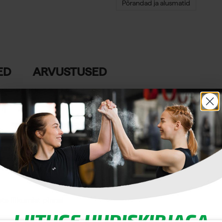
Põrandad ja alusmatid
ED
ARVUSTUSED
 tundlikke põrandapindu higi ja muude
ee sobib ideaalselt kasutamiseks siseruumides
 tõhusalt kasutusmüra.
e liikumist pinnal
LIITUGE UUDISKIRJAGA