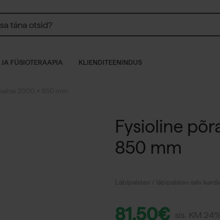
 JA FÜSIOTERAAPIA
KLIENDITEENINDUS
akaitse 2000 x 850 mm
Fysioline põ
850 mm
Läbipaistev / läbipaistev salv kard
81,50
€
sis. KM 24