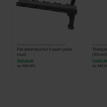
Jõuseadmed ja jõutreeningu varustus
Jõuseadmed
Fds-pikendusriiul 5 paari jaoks,
Tõstepl
must
(30mm)
520,60
€
1.540,9
sis. KM 24%
sis. KM 