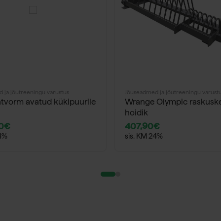
 ja jõutreeningu varustus
Jõuseadmed ja jõutreeningu varust
atvorm avatud kükipuurile
Wrange Olympic raskuske
hoidik
0
€
407,90
€
24%
sis. KM 24%