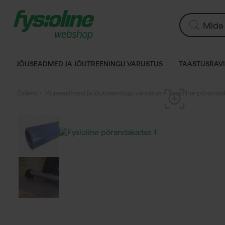
Siirry
sisältöön
Products
search
JÕUSEADMED JA JÕUTREENINGU VARUSTUS
TAASTUSRAVI
Esileht
›
Jõuseadmed ja jõutreeningu varustus
› Fysioline põrand