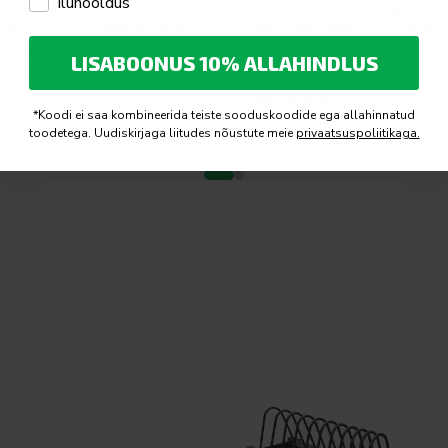
Iluhooldus
 ja jõutreeningu varustus
Jõuseadmed ja jõutreeningu varust
 Sport põrandakate 8mm
Wrange Elastic Tile põra
,25m)
50mm
LISABOONUS 10% ALLAHINDLUS
33,50
€
24%
sis. KM 24%
*Koodi ei saa kombineerida teiste sooduskoodide ega allahinnatud
toodetega. Uudiskirjaga liitudes nõustute meie
privaatsuspoliitikaga.