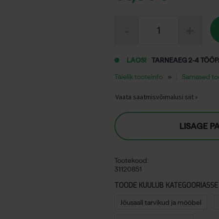
Fysioline
-
+
põrandakaitse
2000
x
850
LAOS!
TARNEAEG 2-4 TÖÖ
mm
Täielik tooteinfo
Sarnased t
kogus
Vaata saatmisvõimalusi siit »
LISAGE P
Tootekood:
31120851
TOODE KUULUB KATEGOORIASSE
Jõusaali tarvikud ja mööbel