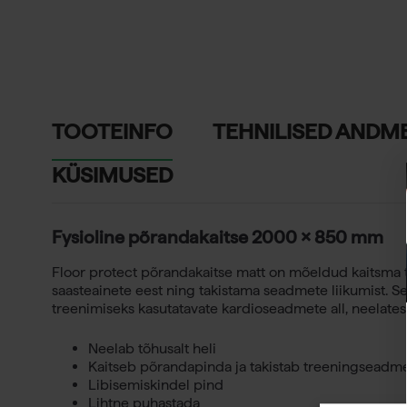
TOOTEINFO
TEHNILISED ANDM
KÜSIMUSED
Fysioline põrandakaitse 2000 x 850 mm
Floor protect põrandakaitse matt on mõeldud kaitsma
saasteainete eest ning takistama seadmete liikumist. S
treenimiseks kasutatavate kardioseadmete all, neelates
Neelab tõhusalt heli
Kaitseb põrandapinda ja takistab treeningseadmet
Libisemiskindel pind
Lihtne puhastada