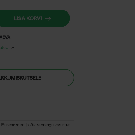
LISA KORVI
PÄEVA
ooted
AKKUMISKUTSELE
Jõuseadmed ja jõutreeningu varustus