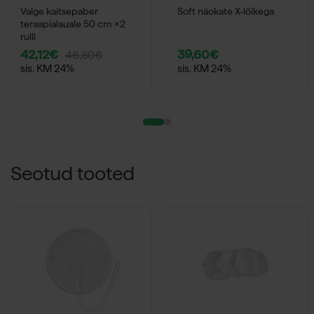
Valge kaitsepaber
Soft näokate X-lõikega
teraapialauale 50 cm ×2
rulli
42,12
€
39,60
€
46,80
€
Algne
Current
sis. KM 24%
sis. KM 24%
hind
price
oli:
is:
46,80€.
42,12€.
Seotud tooted