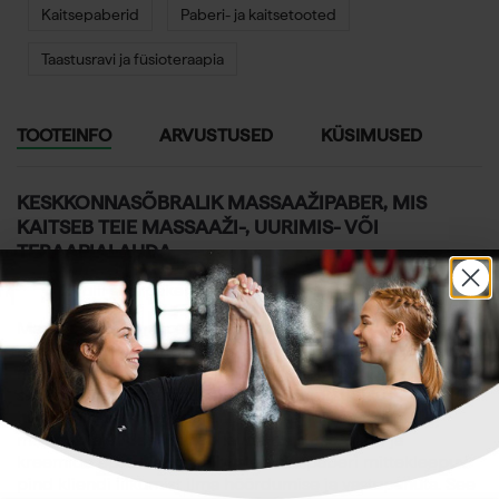
Kaitsepaberid
Paberi- ja kaitsetooted
Taastusravi ja füsioteraapia
TOOTEINFO
ARVUSTUSED
KÜSIMUSED
KESKKONNASÕBRALIK MASSAAŽIPABER, MIS
KAITSEB TEIE MASSAAŽI-, UURIMIS- VÕI
TERAAPIALAUDA.
2 rulli suurpakend
Massaažipaber, mis on spetsiaalselt mõeldud
massaažiterapeutidele ja füsioterapeutidele. See on
mitmeotstarbeline toode, mida kasutatakse kõige
sagedamini massaažilaual, et parandada puhtuse ja
hügieeni taset ning suurendada kliendi mugavust
massaaži ajal. See kaitseb lauda mustuse, õlide ja
kreemide eest. Lisaks hõlbustab aluspaberi mittekleepuv
pind kliendi liikumist ilma hõõrdumise ja vastupanuta. See