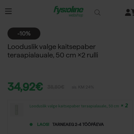
Siirry
sisältöön
-10%
Looduslik valge kaitsepaber
teraapialauale, 50 cm ×2 rulli
34,92
€
38,80
€
sis. KM 24%
Algne
Current
hind
price
× 2
Looduslik valge kaitsepaber teraapialauale, 50 cm
oli:
is:
LAOS!
TARNEAEG 2-4 TÖÖPÄEVA