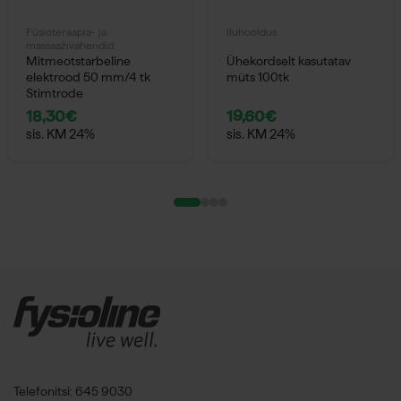
Füsioteraapia- ja
Iluhooldus
massaaživahendid
Mitmeotstarbeline
Ühekordselt kasutatav
elektrood 50 mm/4 tk
müts 100tk
Stimtrode
18,30
€
19,60
€
sis. KM 24%
sis. KM 24%
Telefonitsi: 645 9030