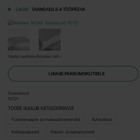
LAOS!
TARNEAEG 2-4 TÖÖPÄEVA
Vaata saatmisvõimalusi siit »
LISAGE PAKKUMISKUTSELE
Tootekood:
10721
TOODE KUULUB KATEGOORIASSE
Füsioteraapia- ja massaaživahendid
Iluhooldus
Kaitsepaberid
Paberi- ja kaitsetooted