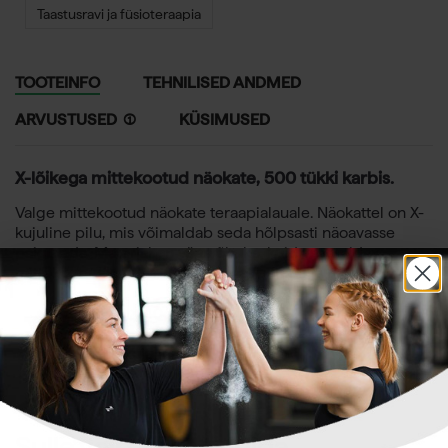
Taastusravi ja füsioteraapia
TOOTEINFO
TEHNILISED ANDMED
ARVUSTUSED
(
KÜSIMUSED
X-lõikega mittekootud näokate, 500 tükki karbis.
Valge mittekootud näokate teraapialauale. Näokattel on X-
kujuline pilu, mis võimaldab seda hõlpsasti näoavasse
paigutada. Materjal on väga õhuke, kuid vastupidav
mittekootud kangas, mis on nahal pehme ja mugav.
Suurus 35 x 40cm
Karbis on 500 tk kaitsevaipa
X – ruudukujuline
Sulle võib ka meeldida