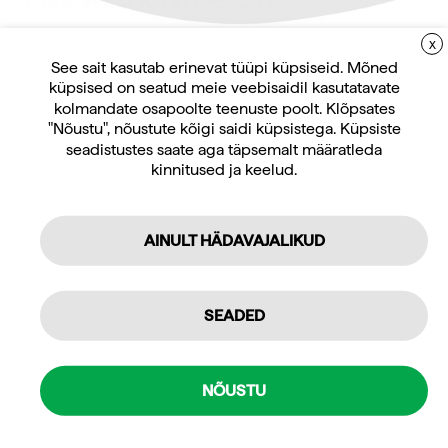
X
LIITUGE UUDISKIRJAGA
See sait kasutab erinevat tüüpi küpsiseid. Mõned
küpsised on seatud meie veebisaidil kasutatavate
Uudiskirja tellijana saate jooksvat teavet ja
kolmandate osapoolte teenuste poolt. Klõpsates
pakkumisi teid huvitavate küsimuste kohta
"Nõustu", nõustute kõigi saidi küpsistega. Küpsiste
ning 10% allahindlust oma esimeselt veebipoe
seadistustes saate aga täpsemalt määratleda
kinnitused ja keelud.
tellimuselt.
Iluhooldus
Iluhooldus
AINULT HÄDAVAJALIKUD
Soft näokate X-lõikega
Näopadi, must kunstnahk
Tellin
39,60
€
26,00
€
Isiklikuks kasutamiseks
SEADED
sis. KM 24%
sis. KM 24%
Professionaalseks kasutamiseks
Mulle pakub huvi
NÕUSTU
Jõusaali seadmed ja treeningseadmed