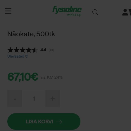
Siirry
sisältöön
Näokate, 500tk
Keskmine hinnang:
4.4
(
hääled:
10
)
Ülevaated (
67,10
€
sis. KM 24%
Näokate,
-
+
500tk
kogus
LISA KORVI