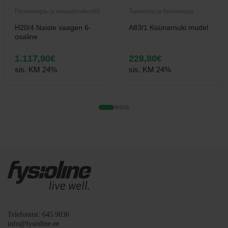
Füsioteraapia- ja massaaživahendid
Taastusravi ja füsioteraapia
H20/4 Naiste vaagen 6-
A83/1 Küünarnuki mudel
osaline
1.117,90
€
228,80
€
sis. KM 24%
sis. KM 24%
Telefonitsi: 645 9030
info@fysioline.ee