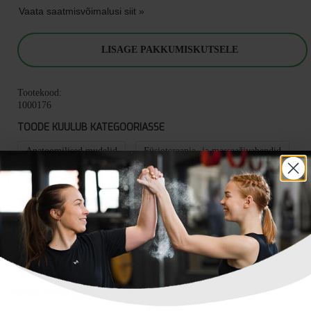
Vaata saatmisvõimalusi siit »
LISAGE PAKKUMISKUTSELE
Tootekood:
1000176
TOODE KUULUB KATEGOORIASSE
Anatoomilised mudelid
Füsioteraapia- ja massaaživahendid
Taastusravi ja füsioteraapia
TOOTEINFO
ARVUSTUSED
KÜSIMUSED
A880 Õlaliiges