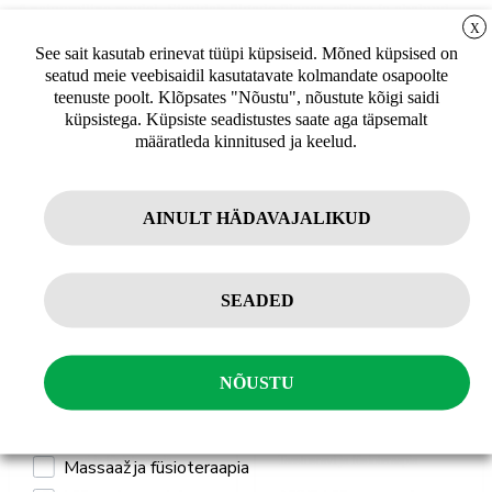
Anatoomiline mudel. Sisaldab õlgade ülaosa, sõlme ja abaluud.
LIITUGE UUDISKIRJAGA
X
Näitab rotaatormanseti lihaseid, õlgade mudelil on õlalihaste
See sait kasutab erinevat tüüpi küpsiseid. Mõned küpsised on
algus- ja kinnituskohad värviliselt esile tõstetud.
seatud meie veebisaidil kasutatavate kolmandate osapoolte
Uudiskirja tellijana saate jooksvat teavet ja
teenuste poolt. Klõpsates "Nõustu", nõustute kõigi saidi
Mõõtmed 18 x 18 x 24 cm
pakkumisi teid huvitavate küsimuste kohta
küpsistega. Küpsiste seadistustes saate aga täpsemalt
ning 10% allahindlust oma esimeselt veebipoe
määratleda kinnitused ja keelud.
tellimuselt.
Sulle võib ka meeldida
AINULT HÄDAVAJALIKUD
Tellin
SEADED
Isiklikuks kasutamiseks
Professionaalseks kasutamiseks
NÕUSTU
Mulle pakub huvi
Jõusaali seadmed ja treeningseadmed
Taastusravi ja füsioteraapia
Taastusravi ja füsioteraapia
Massaaž ja füsioteraapia