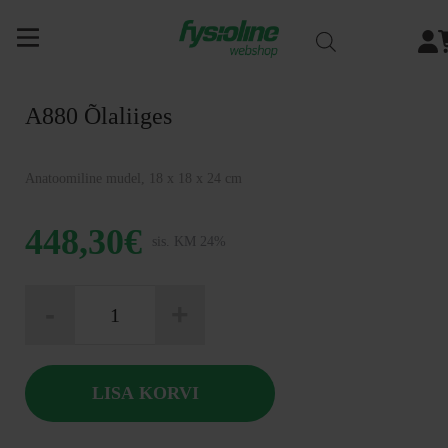
Siirry
sisältöön
A880 Õlaliiges
Anatoomiline mudel, 18 x 18 x 24 cm
448,30
€
sis. KM 24%
A880
-
+
Õlaliiges
kogus
LISA KORVI