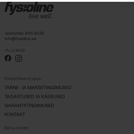
Telefonitsi: 645 9030
info@fysioline.ee
JÄLGI MEID
Klienditeenindus
TARNE- JA MAKSETINGIMUSED
TAGASTUSED JA KAEBUSED
GARANTIITINGIMUSED
KONTAKT
Minu konto