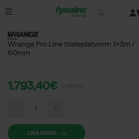
Siirry
sisältöön
Wrange Pro Line tõsteplatvorm 1x3m /
60mm
1.793,40
€
sis. KM 24%
Wrange
-
+
Pro
Line
tõsteplatvorm
1x3m
/
LISA KORVI
60mm