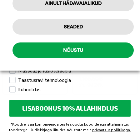
AINULT HÄDAVAJALIKUD
Tellin
Isiklikuks kasutamiseks
SEADED
Professionaalseks kasutamiseks
Mulle pakub huvi
Jõuseadmed ja jõutreeningu
Jõuseadmed ja jõutreeningu
NÕUSTU
varustus
varustus
Wrange Pro Line
Wrange Pro Line
Jõusaali seadmed ja treeningseadmed
Raskusketaste hoidik
vertikaalne raskusketaste
Massaaž ja füsioteraapia
hoidik
569,20
€
1.155,50
€
Taastusravi tehnoloogia
sis. KM 24%
sis. KM 24%
Iluhooldus
LISABOONUS 10% ALLAHINDLUS
*Koodi ei saa kombineerida teiste sooduskoodide ega allahinnatud
toodetega. Uudiskirjaga liitudes nõustute meie
privaatsuspoliitikaga.