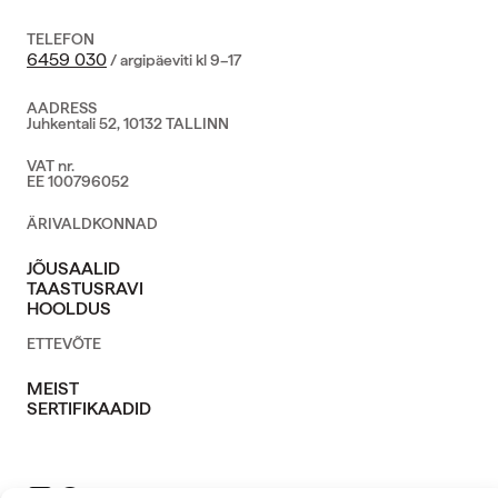
TELEFON
6459 030
/ argipäeviti kl 9–17
AADRESS
Juhkentali 52, 10132 TALLINN
VAT nr.
EE 100796052
ÄRIVALDKONNAD
JÕUSAALID
TAASTUSRAVI
HOOLDUS
ETTEVÕTE
MEIST
SERTIFIKAADID