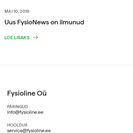
MAI 10, 2019
Uus FysioNews on ilmunud
LOE LISAKS
Fysioline Oü
PÄRINGUD
info@fysioline.ee
HOOLDUS
service@fysioline.ee