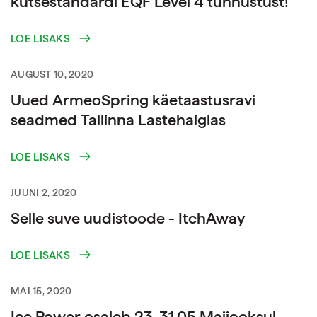
kutsestandardi EQF Level 4 tunnustust!
LOE LISAKS
AUGUST 10, 2020
Uued ArmeoSpring käetaastusravi
seadmed Tallinna Lastehaiglas
LOE LISAKS
JUUNI 2, 2020
Selle suve uudistoode - ItchAway
LOE LISAKS
MAI 15, 2020
Ice Power osaleb 23-31.05 Maijooksul