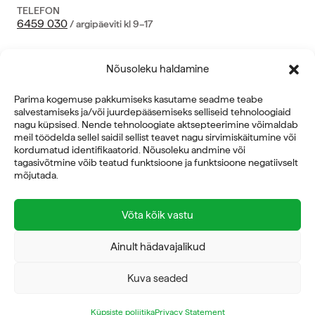
TELEFON
6459 030
/ argipäeviti kl 9–17
AADRESS
Juhkentali 52, 10132 TALLINN
Nõusoleku haldamine
VAT nr.
Parima kogemuse pakkumiseks kasutame seadme teabe
EE 100796052
salvestamiseks ja/või juurdepääsemiseks selliseid tehnoloogiaid
nagu küpsised. Nende tehnoloogiate aktsepteerimine võimaldab
ÄRIVALDKONNAD
meil töödelda sellel saidil sellist teavet nagu sirvimiskäitumine või
kordumatud identifikaatorid. Nõusoleku andmine või
JÕUSAALID
tagasivõtmine võib teatud funktsioone ja funktsioone negatiivselt
TAASTUSRAVI
mõjutada.
HOOLDUS
ETTEVÕTE
Võta kõik vastu
MEIST
SERTIFIKAADID
Ainult hädavajalikud
Kuva seaded
Küpsiste poliitika
Privacy Statement