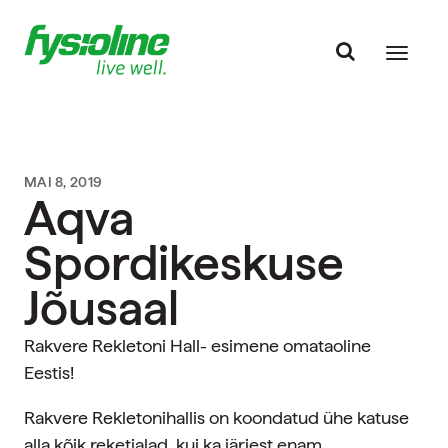
MAI 8, 2019
Aqva
Spordikeskuse
Jõusaal
Rakvere Rekletoni Hall- esimene omataoline
Eestis!
Rakvere Rekletonihallis on koondatud ühe katuse
alla kõik reketialad, kui ka järjest enam