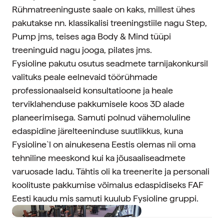
Rühmatreeninguste saale on kaks, millest ühes
pakutakse nn. klassikalisi treeningstiile nagu Step,
Pump jms, teises aga Body & Mind tüüpi
treeninguid nagu jooga, pilates jms.
Fysioline pakutu osutus seadmete tarnijakonkursil
valituks peale eelnevaid töörühmade
professionaalseid konsultatioone ja heale
terviklahenduse pakkumisele koos 3D alade
planeerimisega. Samuti polnud vähemoluline
edaspidine järelteeninduse suutlikkus, kuna
Fysioline`l on ainukesena Eestis olemas nii oma
tehniline meeskond kui ka jõusaaliseadmete
varuosade ladu. Tähtis oli ka treenerite ja personali
koolituste pakkumise võimalus edaspidiseks FAF
Eesti kaudu mis samuti kuulub Fysioline gruppi.