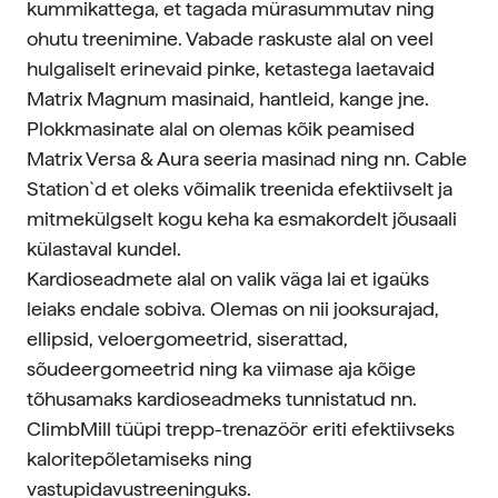
kummikattega, et tagada mürasummutav ning
ohutu treenimine. Vabade raskuste alal on veel
hulgaliselt erinevaid pinke, ketastega laetavaid
Matrix Magnum masinaid, hantleid, kange jne.
Plokkmasinate alal on olemas kõik peamised
Matrix Versa & Aura seeria masinad ning nn. Cable
Station`d et oleks võimalik treenida efektiivselt ja
mitmekülgselt kogu keha ka esmakordelt jõusaali
külastaval kundel.
Kardioseadmete alal on valik väga lai et igaüks
leiaks endale sobiva. Olemas on nii jooksurajad,
ellipsid, veloergomeetrid, siserattad,
sõudeergomeetrid ning ka viimase aja kõige
tõhusamaks kardioseadmeks tunnistatud nn.
ClimbMill tüüpi trepp-trenazöör eriti efektiivseks
kaloritepõletamiseks ning
vastupidavustreeninguks.