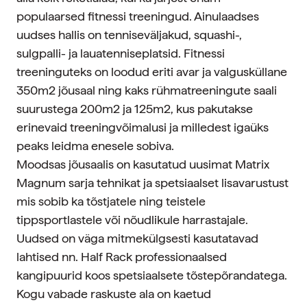
populaarsed fitnessi treeningud. Ainulaadses
uudses hallis on tenniseväljakud, squashi-,
sulgpalli- ja lauatenniseplatsid. Fitnessi
treeninguteks on loodud eriti avar ja valgusküllane
350m2 jõusaal ning kaks rühmatreeningute saali
suurustega 200m2 ja 125m2, kus pakutakse
erinevaid treeningvõimalusi ja milledest igaüks
peaks leidma enesele sobiva.
Moodsas jõusaalis on kasutatud uusimat Matrix
Magnum sarja tehnikat ja spetsiaalset lisavarustust
mis sobib ka tõstjatele ning teistele
tippsportlastele või nõudlikule harrastajale.
Uudsed on väga mitmekülgsesti kasutatavad
lahtised nn. Half Rack professionaalsed
kangipuurid koos spetsiaalsete tõstepõrandatega.
Kogu vabade raskuste ala on kaetud