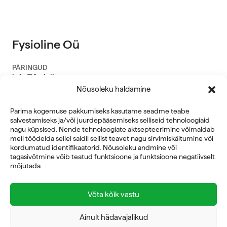
Fysioline Oü
PÄRINGUD
info@fysioline.ee
Nõusoleku haldamine
HOOLDUS
service@fysioline.ee
Parima kogemuse pakkumiseks kasutame seadme teabe
salvestamiseks ja/või juurdepääsemiseks selliseid tehnoloogiaid
nagu küpsised. Nende tehnoloogiate aktsepteerimine võimaldab
TELEFON
meil töödelda sellel saidil sellist teavet nagu sirvimiskäitumine või
6459 030
/ argipäeviti kl 9–17
kordumatud identifikaatorid. Nõusoleku andmine või
tagasivõtmine võib teatud funktsioone ja funktsioone negatiivselt
AADRESS
mõjutada.
Juhkentali 52, 10132 TALLINN
VAT nr.
Võta kõik vastu
EE 100796052
ÄRIVALDKONNAD
Ainult hädavajalikud