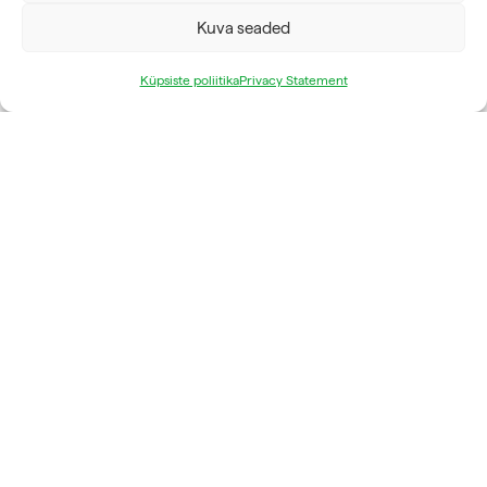
JÕUSAALID
Kuva seaded
TAASTUSRAVI
HOOLDUS
Küpsiste poliitika
Privacy Statement
ETTEVÕTE
MEIST
SERTIFIKAADID
FYSIOLINE OY © 2026