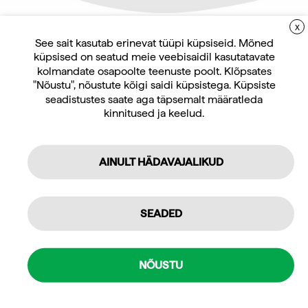
koos rakmete ja rinnavööga
koos rakmete ja rinnavööga
/ stop-funktsiooniga
/ stop-funktsiooniga
X
LIITUGE UUDISKIRJAGA
See sait kasutab erinevat tüüpi küpsiseid. Mõned
Küsi pakkumist
Küsi pakkumist
küpsised on seatud meie veebisaidil kasutatavate
Uudiskirja tellijana saate jooksvat teavet ja
kolmandate osapoolte teenuste poolt. Klõpsates
pakkumisi teid huvitavate küsimuste kohta
"Nõustu", nõustute kõigi saidi küpsistega. Küpsiste
ning 10% allahindlust oma esimeselt veebipoe
seadistustes saate aga täpsemalt määratleda
kinnitused ja keelud.
tellimuselt.
AINULT HÄDAVAJALIKUD
Tellin
Isiklikuks kasutamiseks
SEADED
Professionaalseks kasutamiseks
Ergomeetrid ja jooksulindid
Ergomeetrid ja jooksulindid
Mulle pakub huvi
NÕUSTU
h/p cosmos turvakaar 75
h/p cosmos venus 200/100
koos rakmete ja rinnavööga
Jõusaali seadmed ja treeningseadmed
/ stop-funktsiooniga