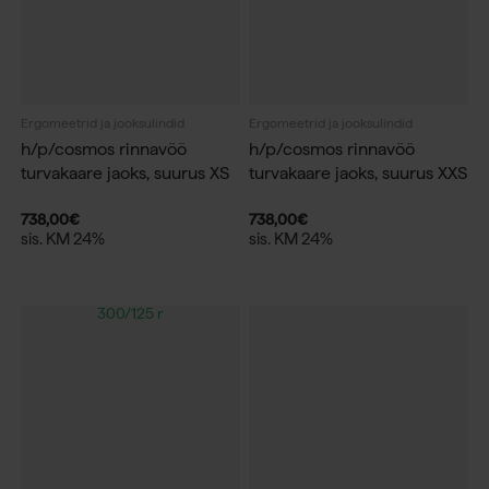
Ergomeetrid ja jooksulindid
Ergomeetrid ja jooksulindid
h/p/cosmos rinnavöö
h/p/cosmos rinnavöö
turvakaare jaoks, suurus XS
turvakaare jaoks, suurus XXS
738,00
€
738,00
€
sis. KM 24%
sis. KM 24%