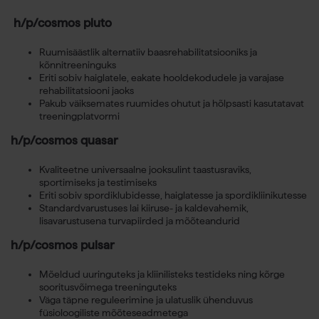
h/p/cosmos pluto
Ruumisäästlik alternatiiv baasrehabilitatsiooniks ja
kõnnitreeninguks
Eriti sobiv haiglatele, eakate hooldekodudele ja varajase
rehabilitatsiooni jaoks
Pakub väiksemates ruumides ohutut ja hõlpsasti kasutatavat
treeningplatvormi
h/p/cosmos quasar
Kvaliteetne universaalne jooksulint taastusraviks,
sportimiseks ja testimiseks
Eriti sobiv spordiklubidesse, haiglatesse ja spordikliinikutesse
Standardvarustuses lai kiiruse- ja kaldevahemik,
lisavarustusena turvapiirded ja mõõteandurid
h/p/cosmos pulsar
Mõeldud uuringuteks ja kliinilisteks testideks ning kõrge
sooritusvõimega treeninguteks
Väga täpne reguleerimine ja ulatuslik ühenduvus
füsioloogiliste mõõteseadmetega