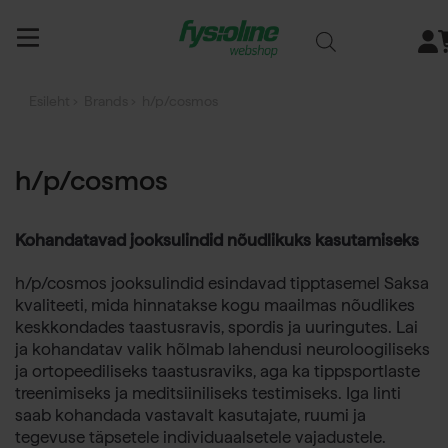
Siirry
sisältöön
Esileht
› Brands › h/p/cosmos
h/p/cosmos
Kohandatavad jooksulindid nõudlikuks kasutamiseks
h/p/cosmos jooksulindid esindavad tipptasemel Saksa
kvaliteeti, mida hinnatakse kogu maailmas nõudlikes
keskkondades taastusravis, spordis ja uuringutes. Lai
ja kohandatav valik hõlmab lahendusi neuroloogiliseks
ja ortopeediliseks taastusraviks, aga ka tippsportlaste
treenimiseks ja meditsiiniliseks testimiseks. Iga linti
saab kohandada vastavalt kasutajate, ruumi ja
tegevuse täpsetele individuaalsetele vajadustele.