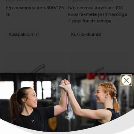
Ergomeetrid ja jooksulindid
Ergomeetrid ja jooksulindid
h/p cosmos saturn 300/125
h/p cosmos turvakaar 100
rs
koos rakmete ja rinnavööga
/ stop-funktsiooniga
Küsi pakkumist
Küsi pakkumist
Ergomeetrid ja jooksulindid
Ergomeetrid ja jooksulindid
h/p cosmos turvakaar 125
h/p cosmos turvakaar 50