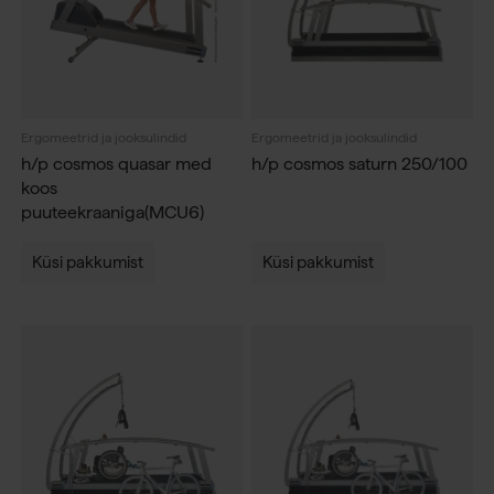
Ergomeetrid ja jooksulindid
Ergomeetrid ja jooksulindid
h/p cosmos quasar med
h/p cosmos saturn 250/100
koos
puuteekraaniga(MCU6)
Küsi pakkumist
Küsi pakkumist