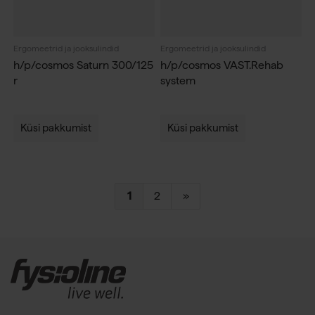
Ergomeetrid ja jooksulindid
Ergomeetrid ja jooksulindid
h/p/cosmos Saturn 300/125
h/p/cosmos VAST.Rehab
r
system
Küsi pakkumist
Küsi pakkumist
1
2
»