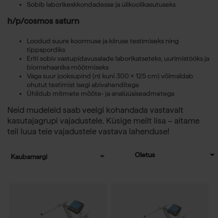
Sobib laborikeskkondadesse ja ülikoolikasutuseks
h/p/cosmos saturn
Loodud suure koormuse ja kiiruse testimiseks ning
tippspordiks
Eriti sobiv vastupidavusalade laborikatseteks, uurimistööks ja
biomehaanika mõõtmiseks
Väga suur jooksupind (nt kuni 300 × 125 cm) võimaldab
ohutut testimist isegi abivahenditega
Ühildub mitmete mõõte- ja analüüsiseadmetega
Neid mudeleid saab veelgi kohandada vastavalt
kasutajagrupi vajadustele. Küsige meilt lisa – aitame
teil luua teie vajadustele vastava lahenduse!
Kaubamargi