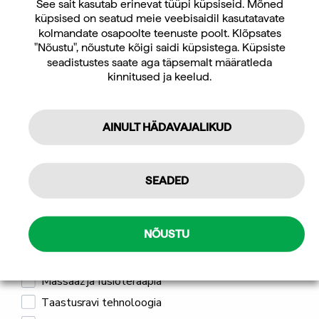
LIITUGE UUDISKIRJAGA
See sait kasutab erinevat tüüpi küpsiseid. Mõned
küpsised on seatud meie veebisaidil kasutatavate
Uudiskirja tellijana saate jooksvat teavet ja
kolmandate osapoolte teenuste poolt. Klõpsates
Hantlid ja -riiulid
Hantlid ja -riiulid
pakkumisi teid huvitavate küsimuste kohta
"Nõustu", nõustute kõigi saidi küpsistega. Küpsiste
Wrange Neopreenist
Wrange Pro Line kroomitud
ning 10% allahindlust oma esimeselt veebipoe
seadistustes saate aga täpsemalt määratleda
hantlid
hantlid
kinnitused ja keelud.
tellimuselt.
Hinnang:
4.9 kokku 5 tärnist
Hinnang:
4.7 kokku 5 tärnist
6,30
€
–
25,20
€
38,40
€
–
130,60
€
sis. KM 24%
sis. KM 24%
AINULT HÄDAVAJALIKUD
Tellin
Isiklikuks kasutamiseks
SEADED
Professionaalseks kasutamiseks
Mulle pakub huvi
NÕUSTU
Jõusaali seadmed ja treeningseadmed
Massaaž ja füsioteraapia
Taastusravi tehnoloogia
Hantlid ja -riiulid