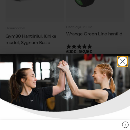
Hantlid ja -riiulid
Hoiumööbel
Wrange Green Line hantlid
Gym80 Hantliriiul, lühike
mudel, Sygnum Basic
Hinnang:
5.0 kokku 5 tärnist
6,10
€
–
192,15
€
sis. KM 24%
Küsi pakkumist
-20%
X