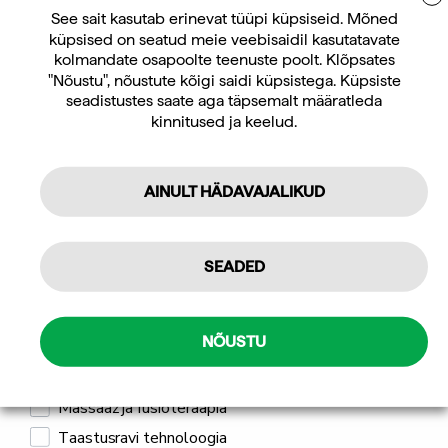
LIITUGE UUDISKIRJAGA
See sait kasutab erinevat tüüpi küpsiseid. Mõned
küpsised on seatud meie veebisaidil kasutatavate
Hoiumööbel
Jõusaali varustus
Uudiskirja tellijana saate jooksvat teavet ja
kolmandate osapoolte teenuste poolt. Klõpsates
Wrange Pro Line
Wrange pöörlev
pakkumisi teid huvitavate küsimuste kohta
"Nõustu", nõustute kõigi saidi küpsistega. Küpsiste
seinakinnitusega
tõstekangide hoidik 8-le
ning 10% allahindlust oma esimeselt veebipoe
seadistustes saate aga täpsemalt määratleda
kangihoidik
kangile
kinnitused ja keelud.
tellimuselt.
215,50
€
311,00
€
sis. KM 24%
sis. KM 24%
AINULT HÄDAVAJALIKUD
Tellin
Isiklikuks kasutamiseks
SEADED
Professionaalseks kasutamiseks
Mulle pakub huvi
NÕUSTU
Jõusaali seadmed ja treeningseadmed
Massaaž ja füsioteraapia
Taastusravi tehnoloogia