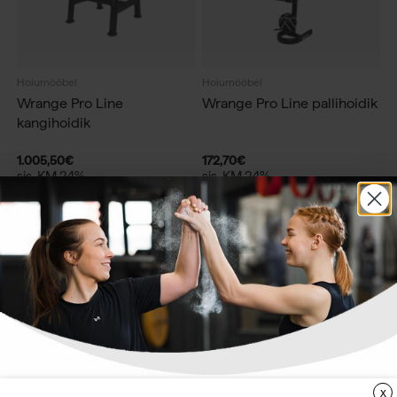
Hoiumööbel
Hoiumööbel
Wrange Pro Line
Wrange Pro Line pallihoidik
kangihoidik
1.005,50
€
172,70
€
sis. KM 24%
sis. KM 24%
X