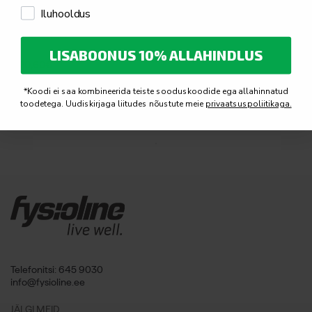
Hantlid ja -riiulid
Iluhooldus
Fds-pikendusriiul 5 paari
jaoks, must
LISABOONUS 10% ALLAHINDLUS
520,60
€
sis. KM 24%
*Koodi ei saa kombineerida teiste sooduskoodide ega allahinnatud
toodetega. Uudiskirjaga liitudes nõustute meie
privaatsuspoliitikaga.
Telefonitsi: 645 9030
info@fysioline.ee
JÄLGI MEID