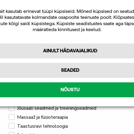
Uudiskirja tellijana saate jooksvat teavet ja
ait kasutab erinevat tüüpi küpsiseid. Mõned küpsised on seatu
il kasutatavate kolmandate osapoolte teenuste poolt. Klõpsates
pakkumisi teid huvitavate küsimuste kohta
ute kõigi saidi küpsistega. Küpsiste seadistustes saate aga täp
ning 10% allahindlust oma esimeselt veebipoe
määratleda kinnitused ja keelud.
tellimuselt.
AINULT HÄDAVAJALIKUD
ooted
Eneseho
Enesehooldustooted
Tellin
 Külm/kuumapakk
Ice Po
Ice Power külmageel 400 ml
SEADED
100ml
Isiklikuks kasutamiseks
4.0 kokku 5 tärnist
Hinna
Professionaalseks kasutamiseks
30,00
€
10,35
NÕUSTU
sis. KM 24%
sis. KM
Mulle pakub huvi
Jõusaali seadmed ja treeningseadmed
Massaaž ja füsioteraapia
Taastusravi tehnoloogia