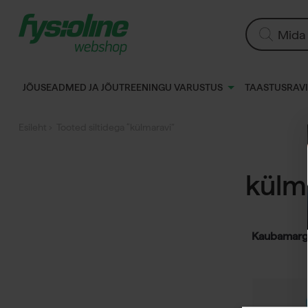
Siirry
sisältöön
Products
search
JÕUSEADMED JA JÕUTREENINGU VARUSTUS
TAASTUSRAVI
Esileht
› Tooted siltidega “külmaravi”
külm
Kaubamarg