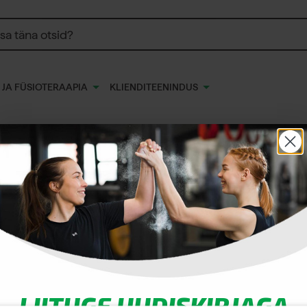
 JA FÜSIOTERAAPIA
KLIENDITEENINDUS
aravi
i
LIITUGE UUDISKIRJAGA