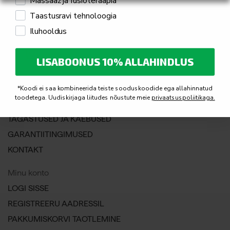
Massaaž ja füsioteraapia
Telefonitsi: 645 9030
Taastusravi tehnoloogia
info@fysioline.ee
Iluhooldus
JÄLGI MEID
LISABOONUS 10% ALLAHINDLUS
Klienditeenindus
*Koodi ei saa kombineerida teiste sooduskoodide ega allahinnatud
toodetega. Uudiskirjaga liitudes nõustute meie
privaatsuspoliitikaga.
TARNE- JA MAKSETINGIMUSED
TAGASTUSED JA KAEBUSED
GARANTIITINGIMUSED
KONTAKT
Minu konto
LOGI SISSE
REGISTREERU AADRESSIL
PAKKUMISKORVI TAOTLEMINE