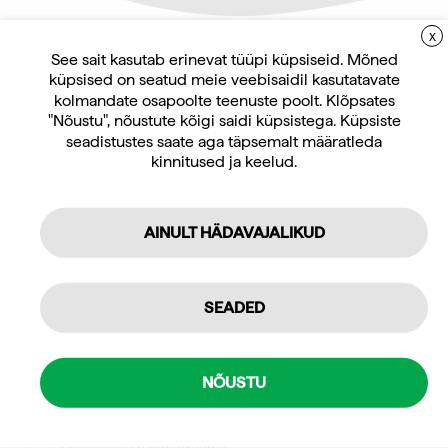
X
LIITUGE UUDISKIRJAGA
See sait kasutab erinevat tüüpi küpsiseid. Mõned
küpsised on seatud meie veebisaidil kasutatavate
Uudiskirja tellijana saate jooksvat teavet ja
Jõuseadmed ja jõutreeningu
kolmandate osapoolte teenuste poolt. Klõpsates
varustus
pakkumisi teid huvitavate küsimuste kohta
"Nõustu", nõustute kõigi saidi küpsistega. Küpsiste
Wrange Pro Line Pu
ning 10% allahindlust oma esimeselt veebipoe
seadistustes saate aga täpsemalt määratleda
fikseeritud raskustega kang
kinnitused ja keelud.
tellimuselt.
119,20
€
–
340,00
€
sis. KM 24%
AINULT HÄDAVAJALIKUD
Tellin
Isiklikuks kasutamiseks
SEADED
Professionaalseks kasutamiseks
Mulle pakub huvi
NÕUSTU
Jõusaali seadmed ja treeningseadmed