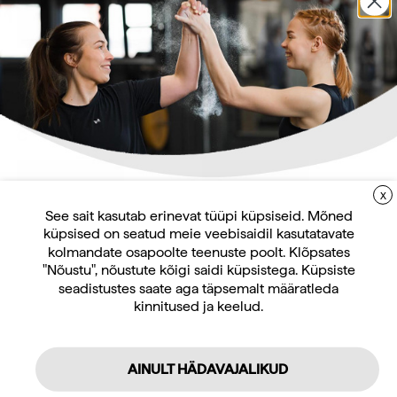
Jõuseadmed ja jõutreeningu
Jõuseadmed ja jõutreeningu
varustus
varustus
Matrix veloergomeeter
Matrix veloergomeeter
seljatoega Endurance LED-
seljatoega Endurance
C
PLED-C
Küsi pakkumist
Küsi pakkumist
X
LIITUGE UUDISKIRJAGA
See sait kasutab erinevat tüüpi küpsiseid. Mõned
küpsised on seatud meie veebisaidil kasutatavate
Uudiskirja tellijana saate jooksvat teavet ja
kolmandate osapoolte teenuste poolt. Klõpsates
pakkumisi teid huvitavate küsimuste kohta
"Nõustu", nõustute kõigi saidi küpsistega. Küpsiste
ning 10% allahindlust oma esimeselt veebipoe
seadistustes saate aga täpsemalt määratleda
kinnitused ja keelud.
tellimuselt.
AINULT HÄDAVAJALIKUD