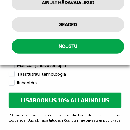
AINULT HÄDAVAJALIKUD
Tellin
Füsioteraapia- ja massaaživahendid
Isiklikuks kasutamiseks
SEADED
Ühekordselt kasutatav
kaitsepaber 70x200 cm,
Professionaalseks kasutamiseks
100 tk
Mulle pakub huvi
Hinnang:
4.3 kokku 5 tärnist
NÕUSTU
76,30
€
sis. KM 24%
Jõusaali seadmed ja treeningseadmed
Massaaž ja füsioteraapia
Taastusravi tehnoloogia
Iluhooldus
LISABOONUS 10% ALLAHINDLUS
*Koodi ei saa kombineerida teiste sooduskoodide ega allahinnatud
toodetega. Uudiskirjaga liitudes nõustute meie
privaatsuspoliitikaga.