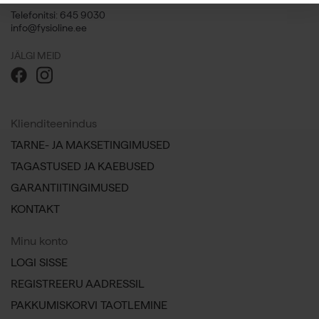
Telefonitsi: 645 9030
info@fysioline.ee
JÄLGI MEID
Klienditeenindus
TARNE- JA MAKSETINGIMUSED
TAGASTUSED JA KAEBUSED
GARANTIITINGIMUSED
KONTAKT
Minu konto
LOGI SISSE
REGISTREERU AADRESSIL
PAKKUMISKORVI TAOTLEMINE