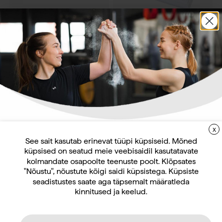
Füsioteraapia- ja massaaživahendid
Füsioteraapia- ja massaaživahendid
Ühekordselt kasutatav müts
Ühekordselt kasutatav
100tk
padjapüür 100tk/karbis
Hinnang:
3.3 kokku 5 tärnist
Hinnang:
4.0 kokku 5 tärnist
19,60
€
70,80
€
sis. KM 24%
sis. KM 24%
X
LIITUGE UUDISKIRJAGA
See sait kasutab erinevat tüüpi küpsiseid. Mõned
küpsised on seatud meie veebisaidil kasutatavate
Uudiskirja tellijana saate jooksvat teavet ja
kolmandate osapoolte teenuste poolt. Klõpsates
pakkumisi teid huvitavate küsimuste kohta
"Nõustu", nõustute kõigi saidi küpsistega. Küpsiste
ning 10% allahindlust oma esimeselt veebipoe
seadistustes saate aga täpsemalt määratleda
kinnitused ja keelud.
tellimuselt.