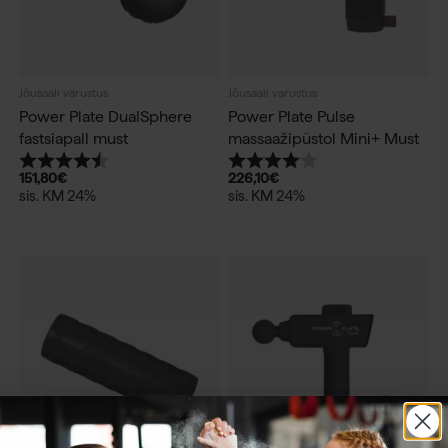
Jõusaali varustus
Jõusaali varustus
Power Plate DualSphere
Power Plate Pulse
fastsiapall must
massaažipüstol Mini+ Must
Hinnang:
4.8 kokku 5 tärnist
Hinnang:
4.0 kokku 5 tärnist
151,80
€
226,10
€
sis. KM 24%
sis. KM 24%