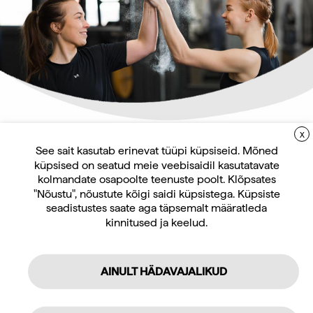
Jõusaali varustus
Jõusaali varustus
Power Plate Roller must
Power Plate Pulse
massaažipüstol must
Hinnang:
4.8 kokku 5 tärnist
Hinnang:
4.0 kokku 5 tärnist
151,80
€
406,30
€
sis. KM 24%
sis. KM 24%
X
LIITUGE UUDISKIRJAGA
See sait kasutab erinevat tüüpi küpsiseid. Mõned
küpsised on seatud meie veebisaidil kasutatavate
Uudiskirja tellijana saate jooksvat teavet ja
kolmandate osapoolte teenuste poolt. Klõpsates
pakkumisi teid huvitavate küsimuste kohta
"Nõustu", nõustute kõigi saidi küpsistega. Küpsiste
ning 10% allahindlust oma esimeselt veebipoe
seadistustes saate aga täpsemalt määratleda
kinnitused ja keelud.
tellimuselt.
AINULT HÄDAVAJALIKUD
Tellin
Jõusaali varustus