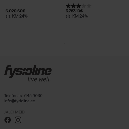
Hinnang:
3.0 kokku 5 tärnist
6.020,60
€
3.783,10
€
sis. KM 24%
sis. KM 24%
Telefonitsi: 645 9030
info@fysioline.ee
JÄLGI MEID