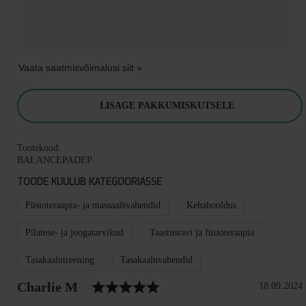
Vaata saatmisvõimalusi siit »
LISAGE PAKKUMISKUTSELE
Tootekood:
BALANCEPADEP
TOODE KUULUB KATEGOORIASSE
Füsioteraapia- ja massaaživahendid
Kehahooldus
Pilatese- ja joogatarvikud
Taastusravi ja füsioteraapia
Tasakaalutreening
Tasakaaluvahendid
Tunnustus
Hinnang: 5.0 kokku 5 tärn
Autor:
Charlie M
Kuupäev:
18.09.2024