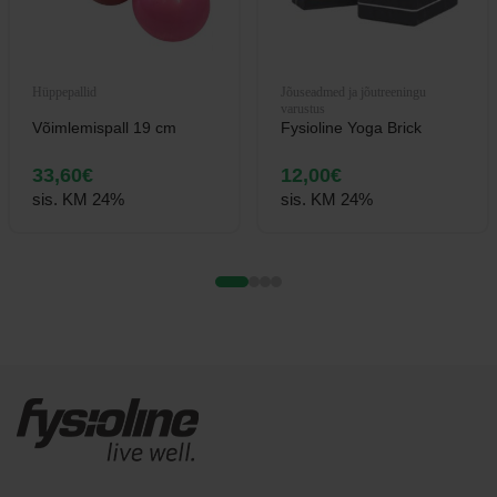
Hüppepallid
Jõuseadmed ja jõutreeningu
varustus
Võimlemispall 19 cm
Fysioline Yoga Brick
33,60
€
12,00
€
sis. KM 24%
sis. KM 24%