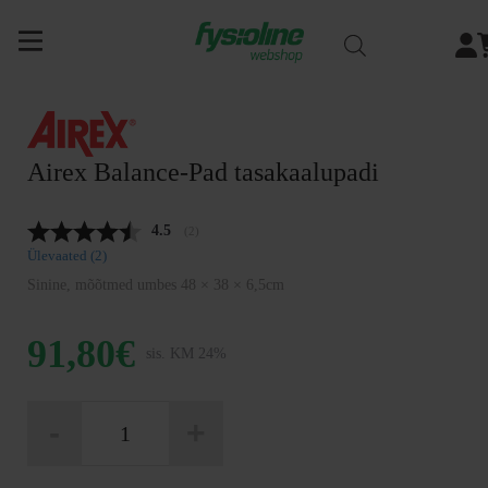
Siirry
sisältöön
Airex Balance-Pad tasakaalupadi
Keskmine hinnang:
4.5
(
hääled:
2
)
Ülevaated (
2
)
Sinine, mõõtmed umbes 48 × 38 × 6,5cm
91,80
€
sis. KM 24%
Airex
-
+
Balance-
Pad
tasakaalupadi
kogus