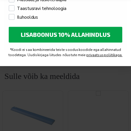
Taastusravi tehnoloogia
Iluhooldus
LISABOONUS 10% ALLAHINDLUS
Accept
Funktsionaalsus
cookies to view the content.
*Koodi ei saa kombineerida teiste sooduskoodide ega allahinnatud
toodetega. Uudiskirjaga liitudes nõustute meie
privaatsuspoliitikaga.
Sulle võib ka meeldida