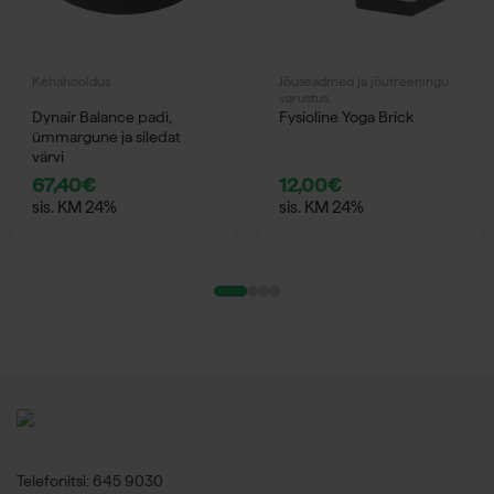
Kehahooldus
Jõuseadmed ja jõutreeningu
varustus
Dynair Balance padi,
Fysioline Yoga Brick
ümmargune ja siledat
värvi
67,40
€
12,00
€
sis. KM 24%
sis. KM 24%
Telefonitsi: 645 9030