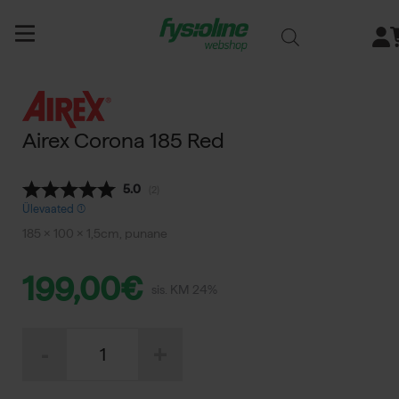
Siirry
sisältöön
Airex Corona 185 Red
Keskmine hinnang:
5.0
(
hääled:
2
)
Ülevaated (
185 × 100 × 1,5cm, punane
199,00
€
sis. KM 24%
Airex
-
+
Corona
185
Red
kogus