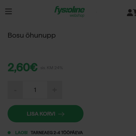
Siirry
sisältöön
Bosu õhunupp
2,60
€
sis. KM 24%
Bosu
-
+
õhunupp
kogus
LISA KORVI
LAOS!
TARNEAEG 2-4 TÖÖPÄEVA