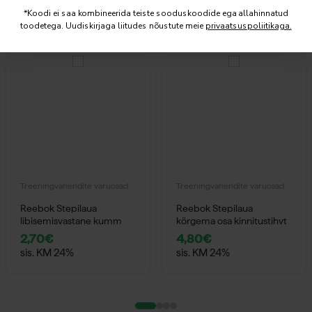
*Koodi ei saa kombineerida teiste sooduskoodide ega allahinnatud
Seotud tooted
toodetega. Uudiskirjaga liitudes nõustute meie
privaatsuspoliitikaga.
Treeningvahendite varuosad
Treeningvahendite varuosad
Reebok Stepilaua
Reebok Stepilaua
libisemisvastane kumm
kõrgema osa kinnitustihvt
2,70
€
4,80
€
sis. KM 24%
sis. KM 24%