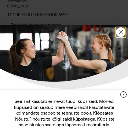
Tootekood:
BOSU_plug
TOODE KUULUB KATEGOORIASSE
Treeningvahendite varuosad
TOOTEINFO
ARVUSTUSED
KÜSIMUSED
Bosu õhunupp
Bosu Balance Trainer tasakaalulaua varuõhunupp.
Pikkus 2 cm
Värv: valge
Materjal: plastik
X
LIITUGE UUDISKIRJAGA
Müüakse tüki kaupa
See sait kasutab erinevat tüüpi küpsiseid. Mõned
küpsised on seatud meie veebisaidil kasutatavate
Uudiskirja tellijana saate jooksvat teavet ja
kolmandate osapoolte teenuste poolt. Klõpsates
pakkumisi teid huvitavate küsimuste kohta
"Nõustu", nõustute kõigi saidi küpsistega. Küpsiste
ning 10% allahindlust oma esimeselt veebipoe
Sulle võib ka meeldida
seadistustes saate aga täpsemalt määratleda