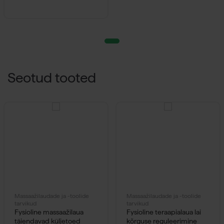
Seotud tooted
Massaažilaudade ja -toolide
Massaažilaudade ja -toolide
tarvikud
tarvikud
Fysioline massaažilaua
Fysioline teraapialaua lai
täiendavad küljetoed
kõrguse reguleerimine