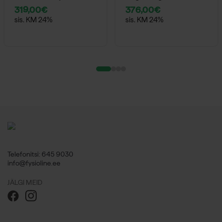
319,00
€
376,00
€
sis. KM 24%
sis. KM 24%
Telefonitsi: 645 9030
info@fysioline.ee
JÄLGI MEID