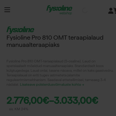
Siirry
sisältöön
Fysioline Pro 810 OMT teraapialaud
manuaalteraapiaks
Fysioline Pro 810 OMT-teraapialaud (5-osaline). Laud on
spetsiaalselt mõeldud manuaalteraapiaks. Standardselt koos
külgtugedega. Laual on
lai, tasane näoava, millel on kaks
gaasivedru
.
Teraapialaual on eriti tugev astmeteta jalamite
reguleerimismehhanism. Saadaval ettetellimisel, tarneaeg 3-4
nädalat.
Lisateave polsterdusvõimaluste kohta →
2.776,00
€
–
3.033,00
€
sis. KM 24%