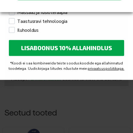
Jõusaali seadmed ja treeningseadmed
Massaaž ja füsioteraapia
Taastusravi tehnoloogia
Iluhooldus
LISABOONUS 10% ALLAHINDLUS
*Koodi ei saa kombineerida teiste sooduskoodide ega allahinnatud
toodetega. Uudiskirjaga liitudes nõustute meie
privaatsuspoliitikaga.
Accept
Funktsionaalsus
cookies to view the content.
Seotud tooted