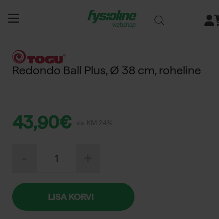
Siirry
sisältöön
Redondo Ball Plus, Ø 38 cm, roheline
43,90
€
sis. KM 24%
Redondo
-
+
Ball
Plus,
Ø
38
cm,
LISA KORVI
roheline
kogus