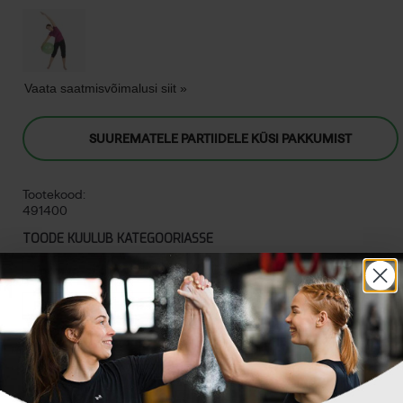
Vaata saatmisvõimalusi siit »
SUUREMATELE PARTIIDELE KÜSI PAKKUMIST
Tootekood:
491400
TOODE KUULUB KATEGOORIASSE
Foam rollerid ja pallid
Füsioteraapia- ja massaaživahendid
Hüppepallid
Jõuseadmed ja jõutreeningu varustus
Jõutreening
Kehahooldus
Taastusravi ja füsioteraapia