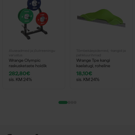
Jõuseadmed ja jõutreeningu
Tõmbekäepidemed, -kangid ja
varustus
pahkluurihmad
Wrange Olympic
Wrange Tpe kangi
raskusketaste hoidik
kaelatugi, roheline
282,80
€
18,10
€
sis. KM 24%
sis. KM 24%