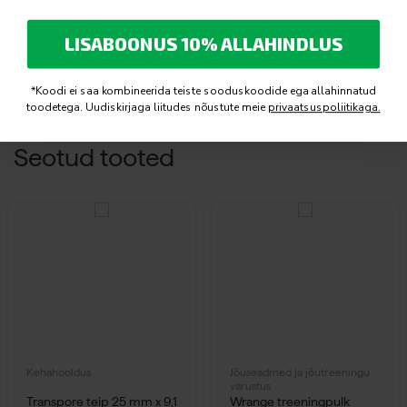
LISABOONUS 10% ALLAHINDLUS
Accept
Funktsionaalsus
cookies to view the content.
*Koodi ei saa kombineerida teiste sooduskoodide ega allahinnatud
toodetega. Uudiskirjaga liitudes nõustute meie
privaatsuspoliitikaga.
Seotud tooted
Kehahooldus
Jõuseadmed ja jõutreeningu
varustus
Transpore teip 25 mm x 9,1
Wrange treeningpulk