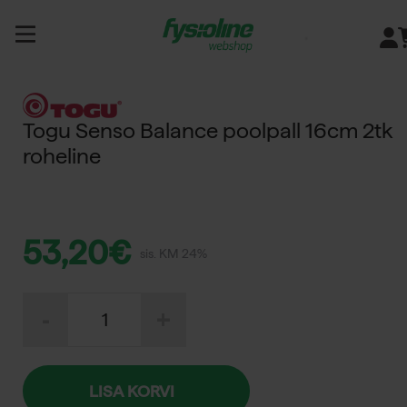
Siirry
sisältöön
Togu Senso Balance poolpall 16cm 2tk
roheline
53,20
€
sis. KM 24%
Togu
-
+
Senso
Balance
poolpall
16cm
2tk
LISA KORVI
roheline