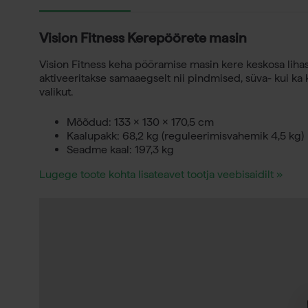
Vision Fitness Kerepöörete masin
Vision Fitness keha pööramise masin kere keskosa liha
aktiveeritakse samaaegselt nii pindmised, süva- kui ka
valikut.
Mõõdud: 133 × 130 × 170,5 cm
Kaalupakk: 68,2 kg (reguleerimisvahemik 4,5 kg)
Seadme kaal: 197,3 kg
Lugege toote kohta lisateavet tootja veebisaidilt »