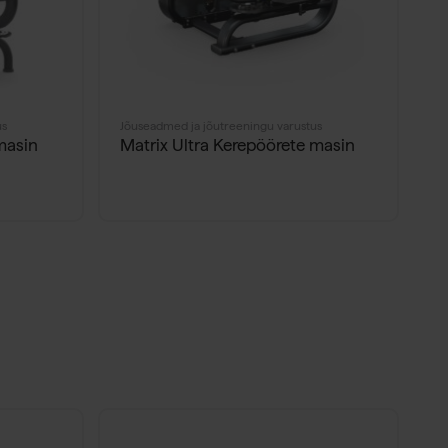
us
Jõuseadmed ja jõutreeningu varustus
masin
Matrix Ultra Kerepöörete masin