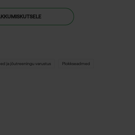
AKKUMISKUTSELE
d ja jõutreeningu varustus
Plokkseadmed