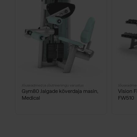
Jõuseadmed ja jõutreeningu varustus
Jõuseadmed
Gym80 Jalgade kõverdaja masin,
Vision F
Medical
FW510