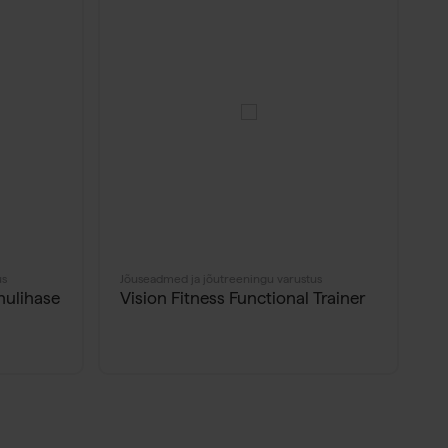
us
Jõuseadmed ja jõutreeningu varustus
Jõ
ulihase
Vision Fitness Functional Trainer
G
a
M