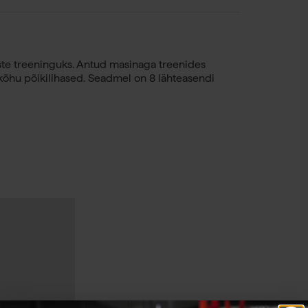
ste treeninguks. Antud masinaga treenides
 kõhu põikilihased. Seadmel on 8 lähteasendi