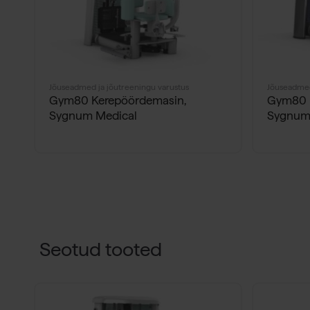
Jõuseadmed ja jõutreeningu varustus
Jõuseadmed
Gym80 Kerepöördemasin,
Gym80 K
Sygnum Medical
Sygnum
Seotud tooted