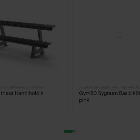
 ja jõutreeningu varustus
Jõuseadmed ja jõutreeningu varust
itness Hantlihoidik
Gym80 Sygnum Basic kõh
pink