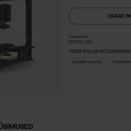
LISAGE P
Tootekood:
VST600_S55
TOODE KUULUB KATEGOORIASSE
Jõusaali varustus
Jõuseadme
ÜSIMUSED