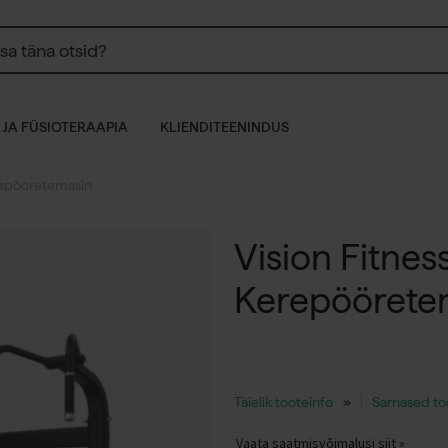
 JA FÜSIOTERAAPIA
KLIENDITEENINDUS
repööretemasin
Vision Fitnes
Kerepöörete
Täielik tooteinfo
Sarnased t
Vaata saatmisvõimalusi siit »