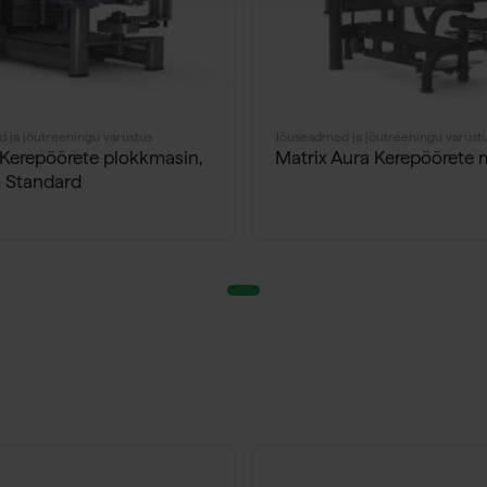
 ja jõutreeningu varustus
Jõuseadmed ja jõutreeningu varust
erepöörete plokkmasin,
Matrix Aura Kerepöörete 
 Standard