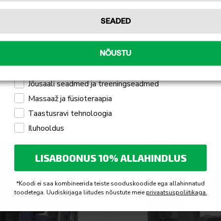
g selja- ja istmepadjad on ergonoomiliselt
Tellin
leerimise meeldivaks.
SEADED
Isiklikuks kasutamiseks
laienevad loomulikud trajektoorid tõhustavad
Professionaalseks kasutamiseks
e treening on meeldiv.
NÕUSTU
Mulle pakub huvi
Jõusaali seadmed ja treeningseadmed
Massaaž ja füsioteraapia
Taastusravi tehnoloogia
Iluhooldus
LISABOONUS 10% ALLAHINDLUS
*Koodi ei saa kombineerida teiste sooduskoodide ega allahinnatud
toodetega. Uudiskirjaga liitudes nõustute meie
privaatsuspoliitikaga.