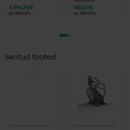
4.994,70
€
150,00
€
sis. KM 24%
sis. KM 24%
Seotud tooted
Trepimasinad ja stepperid
Trepimasinad ja stepperid