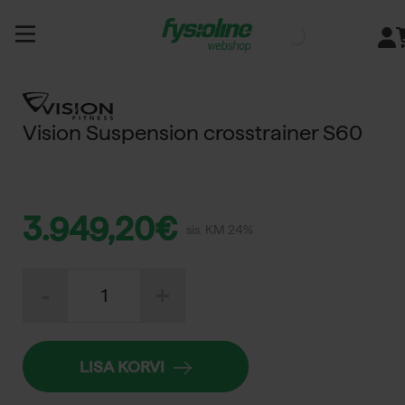
Siirry
sisältöön
Vision Suspension crosstrainer S60
3.949,20
€
sis. KM 24%
Vision
-
+
Suspension
crosstrainer
S60
kogus
LISA KORVI