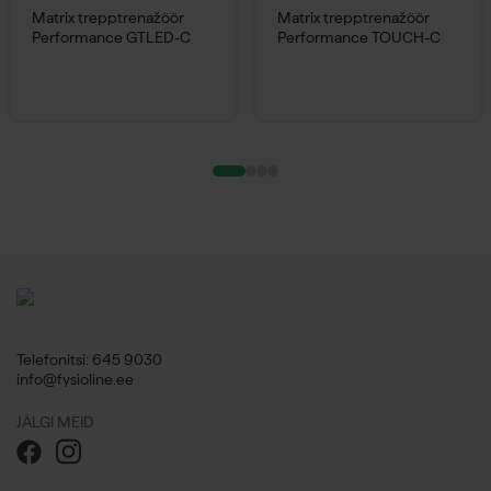
Matrix trepptrenažöör
Matrix trepptrenažöör
Performance GTLED-C
Performance TOUCH-C
Telefonitsi: 645 9030
info@fysioline.ee
JÄLGI MEID