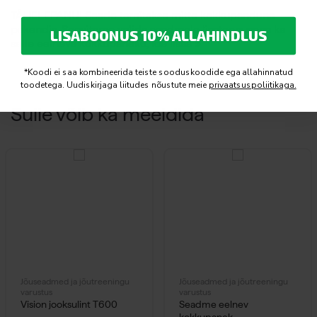
TÄHELEPANU! Seade tarnitakse mitte kokkupanduna
pakendis. Soovitame valida seadmele lisateenusena ka
LISABOONUS 10% ALLAHINDLUS
selle eelneva kokkupaneku,
loe lisaa »
*Koodi ei saa kombineerida teiste sooduskoodide ega allahinnatud
toodetega. Uudiskirjaga liitudes nõustute meie
privaatsuspoliitikaga.
Sulle võib ka meeldida
Jõuseadmed ja jõutreeningu
Jõuseadmed ja jõutreeningu
varustus
varustus
Vision jooksulint T600
Seadme eelnev
kokkupanek