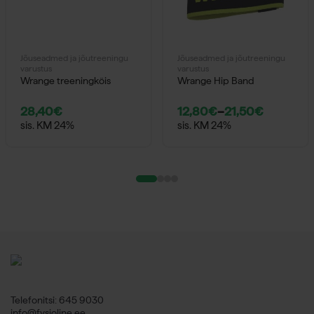
Jõuseadmed ja jõutreeningu
Jõuseadmed ja jõutreeningu
varustus
varustus
Wrange treeningköis
Wrange Hip Band
28,40
€
12,80
€
–
21,50
€
sis. KM 24%
sis. KM 24%
Telefonitsi: 645 9030
info@fysioline.ee