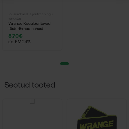
Jõuseadmed ja jõutreeningu
varustus
Wrange Reguleeritavad
tõsterihmad nahast
8,70
€
sis. KM 24%
Seotud tooted