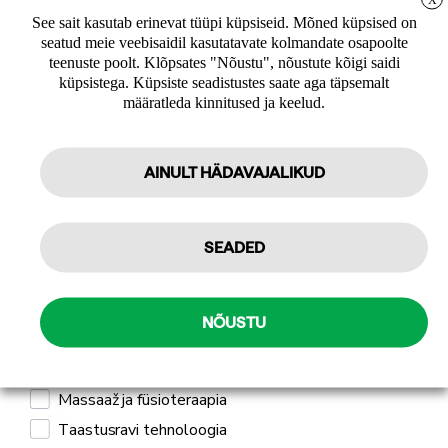
LIITUGE UUDISKIRJAGA
Puidust tasandid
See sait kasutab erinevat tüüpi küpsiseid. Mõned küpsised on
Toode, mis lõpetatakse meie tootevalikust
seatud meie veebisaidil kasutatavate kolmandate osapoolte
Uudiskirja tellijana saate jooksvat teavet ja
teenuste poolt. Klõpsates "Nõustu", nõustute kõigi saidi
pakkumisi teid huvitavate küsimuste kohta
küpsistega. Küpsiste seadistustes saate aga täpsemalt
ning 10% allahindlust oma esimeselt veebipoe
määratleda kinnitused ja keelud.
tellimuselt.
Sulle võib ka meeldida
AINULT HÄDAVAJALIKUD
Tellin
SEADED
Isiklikuks kasutamiseks
Professionaalseks kasutamiseks
NÕUSTU
Mulle pakub huvi
Jõusaali seadmed ja treeningseadmed
Jõuseadmed ja jõutreeningu
varustus
Massaaž ja füsioteraapia
Wrange Pro Line Pu
hantlid
Taastusravi tehnoloogia