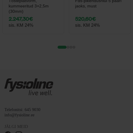
Tõsteplatvorm,
Fds-pikendusriiul 5 paari
kummeeritud 3×2,5m
jaoks, must
(30mm)
2.247,30
€
520,60
€
sis. KM 24%
sis. KM 24%
Telefonitsi: 645 9030
info@fysioline.ee
JÄLGI MEID