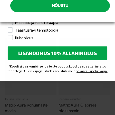
masin
masin
Mulle pakub huvi
NÕUSTU
Jõusaali seadmed ja treeningseadmed
Massaaž ja füsioteraapia
Küsi pakkumist
Küsi pakkumist
Taastusravi tehnoloogia
Iluhooldus
LISABOONUS 10% ALLAHINDLUS
*Koodi ei saa kombineerida teiste sooduskoodide ega allahinnatud
toodetega. Uudiskirjaga liitudes nõustute meie
privaatsuspoliitikaga.
Jõusaali varustus
Jõusaali varustus
Matrix Aura Kõhulihaste
Matrix Aura Õlapress
masin
plokkmasin