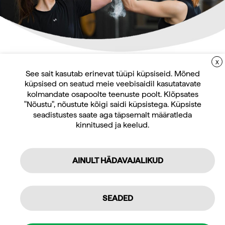
kõverdamise masin pikali
asendis
Küsi pakkumist
Küsi pakkumist
X
LIITUGE UUDISKIRJAGA
See sait kasutab erinevat tüüpi küpsiseid. Mõned
küpsised on seatud meie veebisaidil kasutatavate
Uudiskirja tellijana saate jooksvat teavet ja
kolmandate osapoolte teenuste poolt. Klõpsates
pakkumisi teid huvitavate küsimuste kohta
"Nõustu", nõustute kõigi saidi küpsistega. Küpsiste
ning 10% allahindlust oma esimeselt veebipoe
seadistustes saate aga täpsemalt määratleda
kinnitused ja keelud.
tellimuselt.
AINULT HÄDAVAJALIKUD
Tellin
Isiklikuks kasutamiseks
SEADED
Jõusaali varustus
Jõusaali varustus
Professionaalseks kasutamiseks
Matrix Aura Kerepöörde
Matrix Aura Kerepöörete