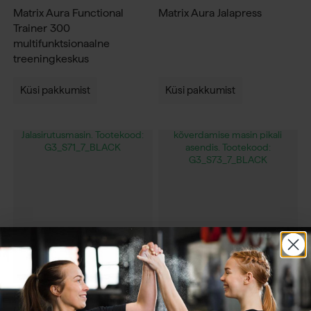
Matrix Aura Functional
Matrix Aura Jalapress
Trainer 300
multifunktsionaalne
treeningkeskus
Küsi pakkumist
Küsi pakkumist
Jõusaali varustus
Jõusaali varustus
Matrix Aura Jalasirutusmasin
Matrix Aura jalgade