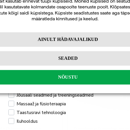
Uudiskirja tellijana saate jooksvat teavet ja
ait kasutab erinevat tüüpi küpsiseid. Mõned küpsised on seatu
il kasutatavate kolmandate osapoolte teenuste poolt. Klõpsates
pakkumisi teid huvitavate küsimuste kohta
ute kõigi saidi küpsistega. Küpsiste seadistustes saate aga täp
ning 10% allahindlust oma esimeselt veebipoe
määratleda kinnitused ja keelud.
tellimuselt.
AINULT HÄDAVAJALIKUD
Tellin
SEADED
Isiklikuks kasutamiseks
Professionaalseks kasutamiseks
NÕUSTU
Mulle pakub huvi
Jõusaali seadmed ja treeningseadmed
Massaaž ja füsioteraapia
Taastusravi tehnoloogia
Iluhooldus
 ja jõutreeningu varustus
Jõuseadmed ja jõutreeningu varust