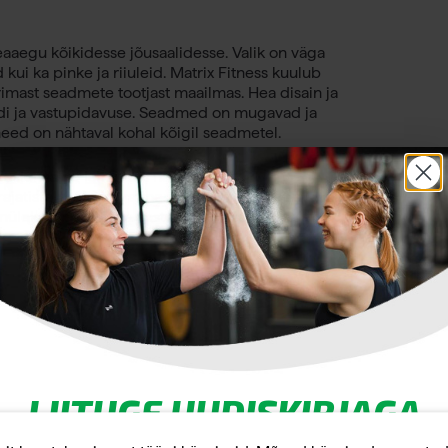
eaaegu kõikidesse jõusaalidesse. Valik on väga
kui ka pinke ja riiuleid. Matrix Fitness kuulub
imast seadmete tootjast maailmas. Hea disain ja
edi ja vastupidavuse. Seadmed on mugavad ja
eed on nähtaval kohal kõigil seadmetel.
unktsionaalne lahendus näiteks
jatistele. Ajatult rafineeritud detailid muudavad
ihmülekanne on väga vastupidav, mis vähendab
LIITUGE UUDISKIRJAGA