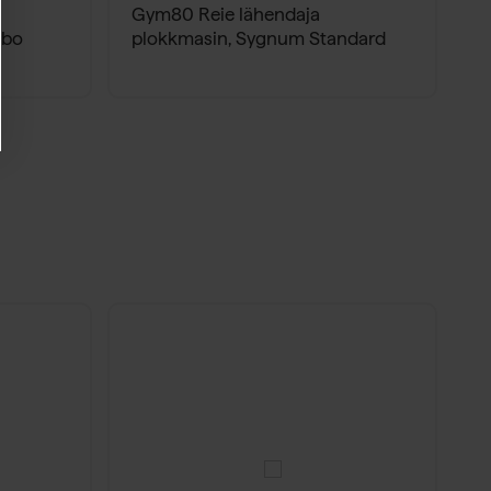
Gym80 Reie lähendaja
mbo
plokkmasin, Sygnum Standard