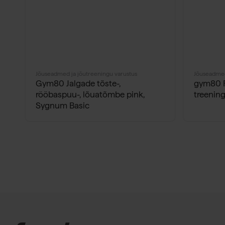
Jõuseadmed ja jõutreeningu varustus
Jõuseadmed
Gym80 Jalgade tõste-,
gym80 R
rööbaspuu-, lõuatõmbe pink,
treenin
Sygnum Basic