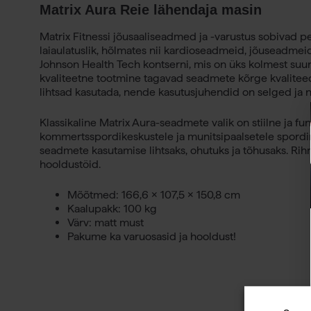
Matrix Aura Reie lähendaja masin
Matrix Fitnessi jõusaaliseadmed ja -varustus sobivad p
laiaulatuslik, hõlmates nii kardioseadmeid, jõuseadmeid 
Johnson Health Tech kontserni, mis on üks kolmest suur
kvaliteetne tootmine tagavad seadmete kõrge kvalite
lihtsad kasutada, nende kasutusjuhendid on selged ja n
Klassikaline Matrix Aura-seadmete valik on stiilne ja f
kommertsspordikeskustele ja munitsipaalsetele spordira
seadmete kasutamise lihtsaks, ohutuks ja tõhusaks. R
hooldustöid.
Mõõtmed: 166,6 × 107,5 × 150,8 cm
Kaalupakk: 100 kg
Värv: matt must
Pakume ka varuosasid ja hooldust!