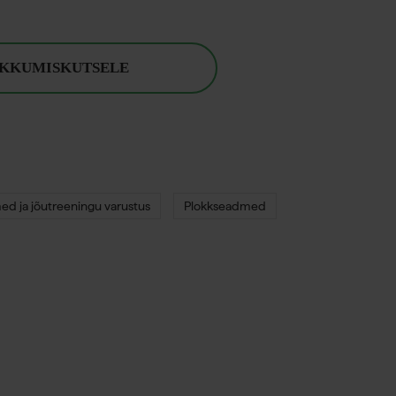
AKKUMISKUTSELE
d ja jõutreeningu varustus
Plokkseadmed