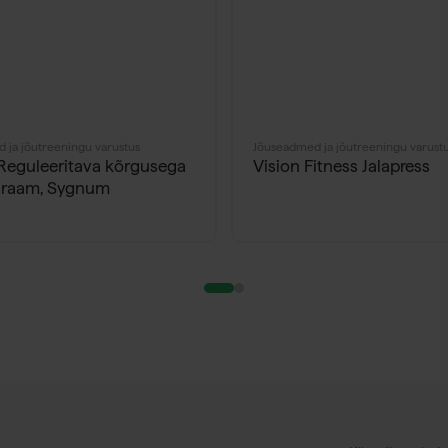
 ja jõutreeningu varustus
Jõuseadmed ja jõutreeningu varust
eguleeritava kõrgusega
Vision Fitness Jalapress
graam, Sygnum