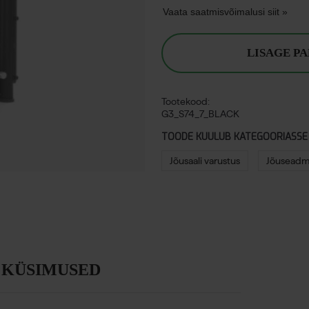
Vaata saatmisvõimalusi siit »
LISAGE P
Tootekood:
G3_S74_7_BLACK
TOODE KUULUB KATEGOORIASSE
Jõusaali varustus
Jõuseadme
KÜSIMUSED