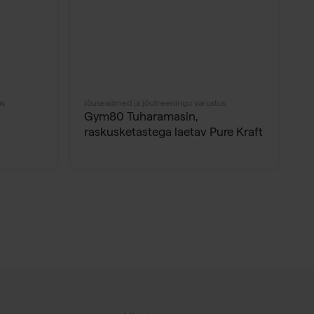
us
Jõuseadmed ja jõutreeningu varustus
Jõ
Gym80 Tuharamasin,
V
raskusketastega laetav Pure Kraft
l