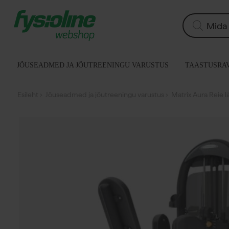
Siirry
sisältöön
Products
search
JÕUSEADMED JA JÕUTREENINGU VARUSTUS
TAASTUSRAV
Esileht
›
Jõuseadmed ja jõutreeningu varustus
› Matrix Aura Reie 