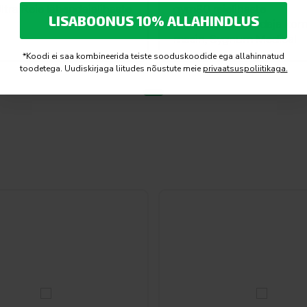
ltra Reie lähendajalihaste
gym80 reielihaste
LISABOONUS 10% ALLAHINDLUS
lähendaja/eemaldaja ko
masin, Sygnum Medical
*Koodi ei saa kombineerida teiste sooduskoodide ega allahinnatud
toodetega. Uudiskirjaga liitudes nõustute meie
privaatsuspoliitikaga.