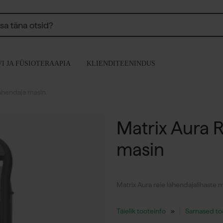
I JA FÜSIOTERAAPIA
KLIENDITEENINDUS
lähendaja masin
Matrix Aura R
masin
Matrix Aura reie lähendajalihaste 
Täielik tooteinfo
Sarnased t