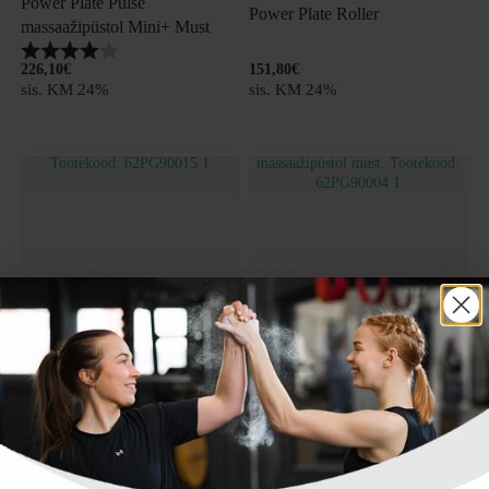
Power Plate Pulse
Power Plate Roller
massaažipüstol Mini+ Must
Hinnang:
4.0 kokku 5 tärnist
151,80
€
226,10
€
sis. KM 24%
sis. KM 24%
Jõusaali varustus
Jõusaali varustus
Power Plate Roller must
Power Plate Pulse
massaažipüstol must
Hinnang:
4.8 kokku 5 tärnist
Hinnang:
4.0 kokku 5 tärnist