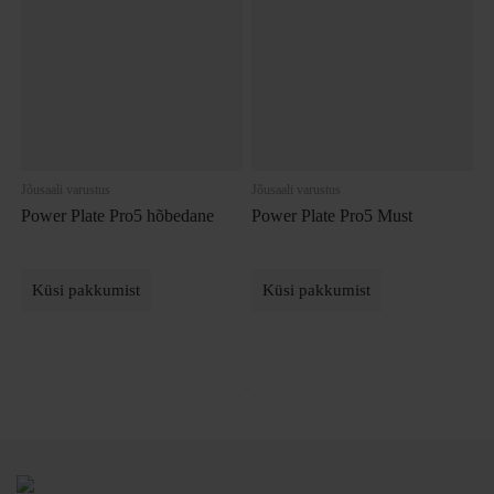
Jõusaali varustus
Jõusaali varustus
Power Plate Pro5 hõbedane
Power Plate Pro5 Must
Küsi pakkumist
Küsi pakkumist