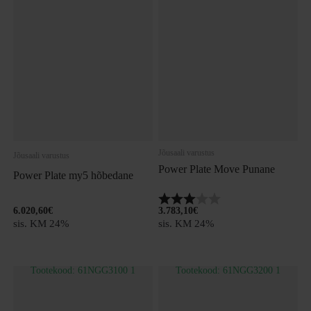
Jõusaali varustus
Jõusaali varustus
Power Plate Move Punane
Power Plate my5 hõbedane
Hinnang:
3.0 kokku 5 tärnist
6.020,60
€
3.783,10
€
sis. KM 24%
sis. KM 24%