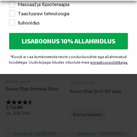
Massaaž ja füsioteraapia
Taastusravi tehnoloogia
Iluhooldus
LISABOONUS 10% ALLAHINDLUS
*Koodi ei saa kombineerida teiste sooduskoodide ega allahinnatud
toodetega. Uudiskirjaga liitudes nõustute meie
privaatsuspoliitikaga.
Jõusaali varustus
Jõusaali varustus
Power Plate Personal Must
Power Plate Pro5 HP must
Hinnang:
4.5 kokku 5 tärnist
2.754,80
€
sis. KM 24%
Küsi pakkumist