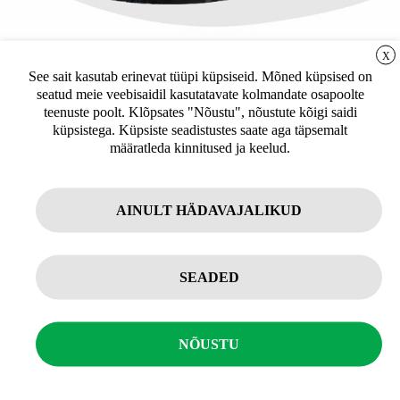
151,80
€
406,30
€
sis. KM 24%
sis. KM 24%
LIITUGE UUDISKIRJAGA
X
See sait kasutab erinevat tüüpi küpsiseid. Mõned küpsised on
seatud meie veebisaidil kasutatavate kolmandate osapoolte
Uudiskirja tellijana saate jooksvat teavet ja
teenuste poolt. Klõpsates "Nõustu", nõustute kõigi saidi
pakkumisi teid huvitavate küsimuste kohta
küpsistega. Küpsiste seadistustes saate aga täpsemalt
ning 10% allahindlust oma esimeselt veebipoe
määratleda kinnitused ja keelud.
tellimuselt.
AINULT HÄDAVAJALIKUD
Tellin
SEADED
Isiklikuks kasutamiseks
Jõuseadmed ja jõutreeningu varustus
Jõusaali varustus
Professionaalseks kasutamiseks
Neurosonic diivan GEN2
Power Plate Move Titanium
NÕUSTU
Mulle pakub huvi
5.957,30
€
3.783,10
€
sis. KM 24%
sis. KM 24%
Jõusaali seadmed ja treeningseadmed