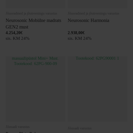
Jõuseadmed ja jõutreeningu varustus
Jõuseadmed ja jõutreeningu varustus
Neurosonic Mobiilne madrats
Neurosonic Harmonia
GEN2 must
4.254,20
€
2.938,00
€
sis. KM 24%
sis. KM 24%
Jõusaali varustus
Jõusaali varustus