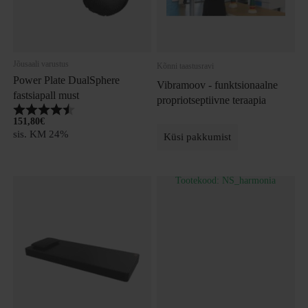
Jõusaali varustus
Kõnni taastusravi
Power Plate DualSphere
Vibramoov - funktsionaalne
fastsiapall must
propriotseptiivne teraapia
Hinnang:
4.8 kokku 5 tärnist
151,80
€
sis. KM 24%
Küsi pakkumist