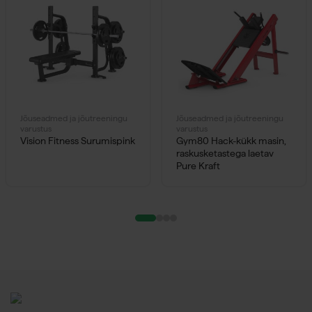
Jõuseadmed ja jõutreeningu
Jõuseadmed ja jõutreeningu
varustus
varustus
Vision Fitness Surumispink
Gym80 Hack-kükk masin,
raskusketastega laetav
Pure Kraft