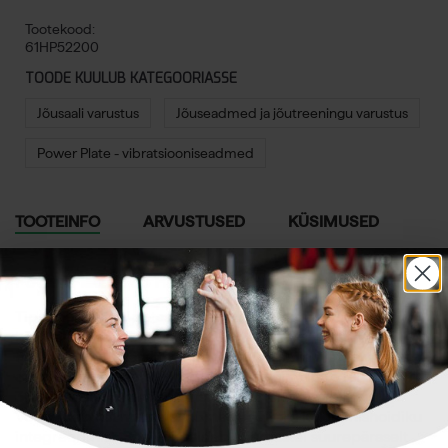
Tootekood:
61HP52200
TOODE KUULUB KATEGOORIASSE
Jõusaali varustus
Jõuseadmed ja jõutreeningu varustus
Power Plate - vibratsiooniseadmed
TOOTEINFO
ARVUSTUSED
KÜSIMUSED
Power Plate Pro5 HP must
Tippsportlaste tipptasemele jõudmiseks on vaja
kõrgtehnoloogilist varustust.
Power Plate® pro5 High
Performance
vastab nende vajadustele ja ületab nende
ootusi. Sammasteta konstruktsioon võimaldab täielikku
360-kraadist liikumisulatust ümber plaadi pinna.
Võimaldab ka muude seadmete, näiteks kükitamishoidiku
integreerimist. See võimaldab sportlastel suurepäraselt