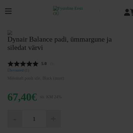
Siirry
sisältöön
Dynair Balance padi, ümmargune ja
siledat värvi
Keskmine hinnang:
5.0
(
hääled:
1
)
Ülevaated (
1
)
Mõlemalt poolt sile, Black (must)
67,40
€
sis. KM 24%
Dynair
-
+
Balance
padi,
ümmargune