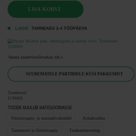
ja
siledat
LISA KORVI
värvi
kogus
LAOS!
TARNEAEG 2-4 TÖÖPÄEVA
Vaata saatmisvõimalusi siit »
SUUREMATELE PARTIIDELE KÜSI PAKKUMIST
Tootekood:
11394SS
TOODE KUULUB KATEGOORIASSE
Füsioteraapia- ja massaaživahendid
Kehahooldus
Taastusravi ja füsioteraapia
Tasakaalutreening