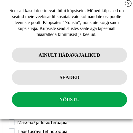
keskenduda püsivale tööle.
LIITUGE UUDISKIRJAGA
X
See sait kasutab erinevat tüüpi küpsiseid. Mõned küpsised on
Ümmargune disain, mõlemad pooled siledad
seatud meie veebisaidil kasutatavate kolmandate osapoolte
Uudiskirja tellijana saate jooksvat teavet ja
Värv: must
teenuste poolt. Klõpsates "Nõustu", nõustute kõigi saidi
pakkumisi teid huvitavate küsimuste kohta
Padi tuleb koos treenimisjuhendiga
küpsistega. Küpsiste seadistustes saate aga täpsemalt
ning 10% allahindlust oma esimeselt veebipoe
Lihtsalt puhastatav pind
määratleda kinnitused ja keelud.
tellimuselt.
AINULT HÄDAVAJALIKUD
Sulle võib ka meeldida
Tellin
SEADED
Isiklikuks kasutamiseks
Professionaalseks kasutamiseks
NÕUSTU
Mulle pakub huvi
Jõusaali seadmed ja treeningseadmed
Massaaž ja füsioteraapia
Kehahooldus
Taastusravi tehnoloogia