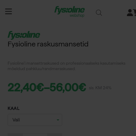
Siirry
sisältöön
Fysioline raskusmansetid
Fysioline’i mansettraskused on professionaalseks kasutamiseks
mõeldud pahkluu/randmeraskused.
22,40
€
–
56,00
€
sis. KM 24%
KAAL
Fysioline