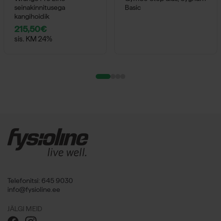
seinakinnitusega
Basic
kangihoidik
215,50
€
sis. KM 24%
Telefonitsi: 645 9030
info@fysioline.ee
JÄLGI MEID