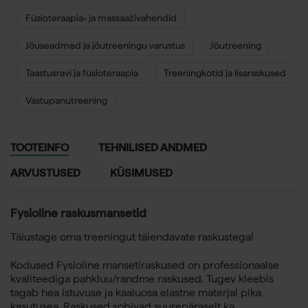
Füsioteraapia- ja massaaživahendid
Jõuseadmed ja jõutreeningu varustus
Jõutreening
Taastusravi ja füsioteraapia
Treeningkotid ja lisaraskused
Vastupanutreening
TOOTEINFO
TEHNILISED ANDMED
ARVUSTUSED
KÜSIMUSED
Fysioline raskusmansetid
Täiustage oma treeningut täiendavate raskustega!
Kodused Fysioline mansetiraskused on professionaalse
kvaliteediga pahkluu/randme raskused. Tugev kleebis
tagab hea istuvuse ja kaaluosa elastne materjal pika
kasutusea. Raskused sobivad suurepäraselt ka