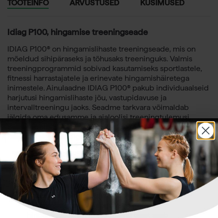
TOOTEINFO
ARVUSTUSED
KÜSIMUSED
Idiag P100, hingamise treeningseade
IDIAG P100® on hingamislihaste treeningseade, mis on
mõeldud sihipäraseks ja tõhusaks treeninguks. Valmis
treeningprogrammid sobivad kasutamiseks sportlastele,
fitnessi harrastajatele ja erinevate hingamishäiretega
inimestele. Ainulaadne IDIAG P100® pakub individuaalseid
harjutusi hingamislihaste jõu, vastupidavuse ja
intervalltreeningu jaoks. Seadme tarkvara võimaldab
jälgida oma edusamme ja ajaloolisi treeningtulemusi.
Seade sobib nii professionaalseks kui ka koduseks
kasutamiseks. Laadige alla
Idiag P100 andmeleht
.
Mitmed treeninguvõimalused: vabatreening,
jõutreening, vastupidavustreening ja
intervalltreening
Automaatne hingamislihaste treening
Vastupidav hingamislihaste treening
Hingamissügavust, hingamissagedust,
hingamistakistust ja vastupanu taset saab