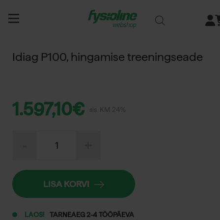
Siirry
sisältöön
Idiag P100, hingamise treeningseade
1.597,10
€
sis. KM 24%
Idiag
-
+
P100,
hingamise
treeningseade
kogus
LISA KORVI
LAOS!
TARNEAEG 2-4 TÖÖPÄEVA