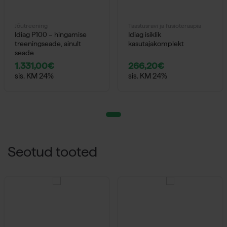
Jõutreening
Taastusravi ja füsioteraapia
Idiag P100 – hingamise
Idiag isiklik
treeningseade, ainult
kasutajakomplekt
seade
1.331,00
€
266,20
€
sis. KM 24%
sis. KM 24%
Seotud tooted