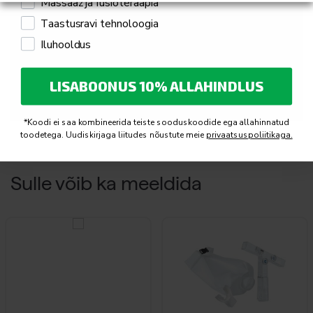
Massaaž ja füsioteraapia
Taastusravi tehnoloogia
Iluhooldus
LISABOONUS 10% ALLAHINDLUS
Accept
Funktsionaalsus
cookies to view the content.
*Koodi ei saa kombineerida teiste sooduskoodide ega allahinnatud
toodetega. Uudiskirjaga liitudes nõustute meie
privaatsuspoliitikaga.
Sulle võib ka meeldida