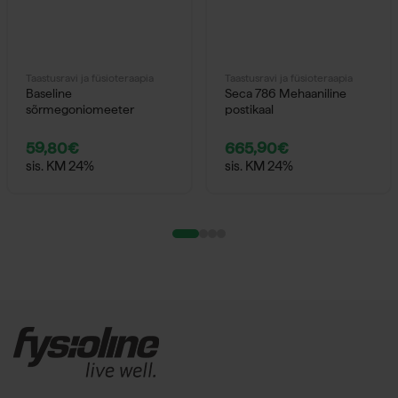
Taastusravi ja füsioteraapia
Taastusravi ja füsioteraapia
Baseline
Seca 786 Mehaaniline
sõrmegoniomeeter
postikaal
59,80
€
665,90
€
sis. KM 24%
sis. KM 24%